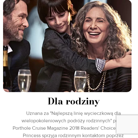
Dla rodziny
Uznana za "Najlepszą linię wycieczkową dla
wielopokoleniowych podróży rodzinnych" przez
Porthole Cruise Magazine 2018 Readers' Choice Awards,
Princess sprzyja rodzinnym kontaktom poprzez