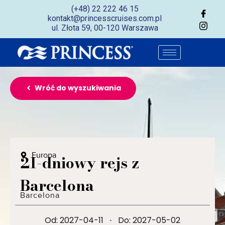
(+48) 22 222 46 15
kontakt@princesscruises.com.pl
ul. Złota 59, 00-120 Warszawa
Wróć do wyszukiwania
Europa
21-dniowy rejs z
Barcelona
Barcelona
Od: 2027-04-11
·
Do: 2027-05-02