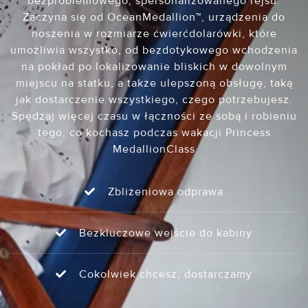
bezproblemowego, spersonalizowanego rejsu.
Zaczyna się od OceanMedallion™, urządzenia do
noszenia w rozmiarze ćwierćdolarówki, które
umożliwia wszystko, od bezdotykowego wchodzenia
na pokład po lokalizowanie bliskich w dowolnym
miejscu na statku, a także ulepszoną obsługę, taką
jak dostarczenie wszystkiego, czego potrzebujesz.
Spędzaj więcej czasu w łączności ze sobą i robieniu
tego, co kochasz podczas wakacji Princess
MedallionClass
Zbliżeniowa odprawa
Bezkluczowe wejście do kabiny
Cokolwiek chcesz, dostarczamy