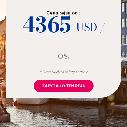
4365
Cena rejsu od :
USD
/
os.
* Cena zawiera opłaty portowe
ZAPYTAJ O TEN REJS