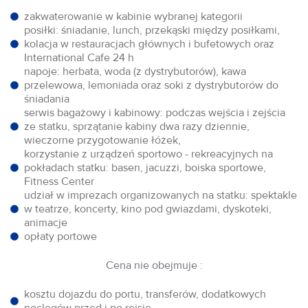
zakwaterowanie w kabinie wybranej kategorii
posiłki: śniadanie, lunch, przekąski między posiłkami,
kolacja w restauracjach głównych i bufetowych oraz
International Cafe 24 h
napoje: herbata, woda (z dystrybutorów), kawa
przelewowa, lemoniada oraz soki z dystrybutorów do
śniadania
serwis bagażowy i kabinowy: podczas wejścia i zejścia
ze statku, sprzątanie kabiny dwa razy dziennie,
wieczorne przygotowanie łóżek,
korzystanie z urządzeń sportowo - rekreacyjnych na
pokładach statku: basen, jacuzzi, boiska sportowe,
Fitness Center
udział w imprezach organizowanych na statku: spektakle
w teatrze, koncerty, kino pod gwiazdami, dyskoteki,
animacje
opłaty portowe
Cena nie obejmuje :
kosztu dojazdu do portu, transferów, dodatkowych
noclegów przed i po rejsie