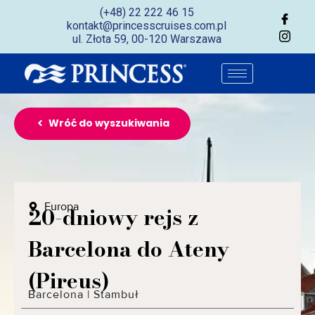
(+48) 22 222 46 15
kontakt@princesscruises.com.pl
ul. Złota 59, 00-120 Warszawa
Wróć do wyszukiwania
Europa
20-dniowy rejs z
Barcelona do Ateny
(Pireus)
Barcelona
|
Stambuł