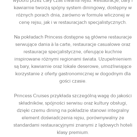
wyboru przez cały czas trwania rejsu. Restauracje, bary i
kawiarnie tworzą spójny system diningowy, dostępny w
różnych porach dnia, zarówno w formule wliczonej w
cenę rejsu, jak i w restauracjach specjalistycznych.
Na pokładach Princess dostępne są główne restauracje
serwujące dania à la carte, restauracje casualowe oraz
restauracje specjalistyczne, oferujące kuchnie
inspirowane różnymi regionami świata. Uzupełnieniem
są bary, kawiarnie oraz lokale deserowe, umożliwiające
korzystanie z oferty gastronomicznej w dogodnym dla
gości czasie.
Princess Cruises przykłada szczególną wagę do jakości
składników, spójności serwisu oraz kultury obsługi,
dzięki czemu dining na pokładzie stanowi integralny
element doświadczenia rejsu, porównywalny ze
standardami restauracyjnymi znanymi z lądowych hoteli
klasy premium.