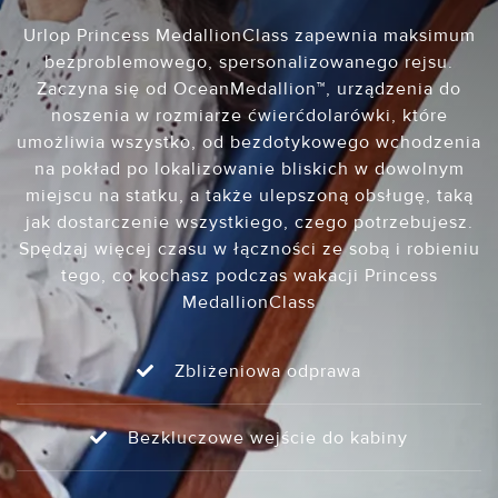
Urlop Princess MedallionClass zapewnia maksimum
bezproblemowego, spersonalizowanego rejsu.
Zaczyna się od OceanMedallion™, urządzenia do
noszenia w rozmiarze ćwierćdolarówki, które
umożliwia wszystko, od bezdotykowego wchodzenia
na pokład po lokalizowanie bliskich w dowolnym
miejscu na statku, a także ulepszoną obsługę, taką
jak dostarczenie wszystkiego, czego potrzebujesz.
Spędzaj więcej czasu w łączności ze sobą i robieniu
tego, co kochasz podczas wakacji Princess
MedallionClass
Zbliżeniowa odprawa
Bezkluczowe wejście do kabiny