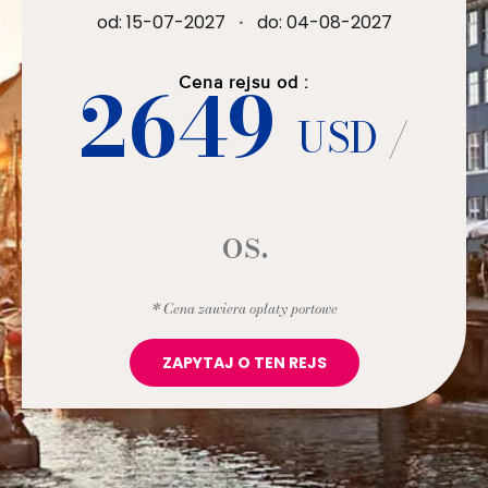
od: 15-07-2027
·
do: 04-08-2027
2649
Cena rejsu od :
USD
/
os.
* Cena zawiera opłaty portowe
ZAPYTAJ O TEN REJS