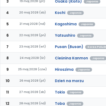
3
19 maj 2028 (pt)
Osaka (Kioto)
Japonia
4
20 maj 2028 (sb)
Kochi
Japonia
5
21 maj 2028 (nd)
Kagoshima
Japonia
6
22 maj 2028 (pn)
Yatsushiro
Japonia
7
23 maj 2028 (wt)
Pusan (Busan)
Korea Połud
8
24 maj 2028 (śr)
Cieśnina Kanmon
Japonia
9
25 maj 2028 (czw)
Hiroszima
Japonia
10
26 maj 2028 (pt)
Dzień na morzu
11
27 maj 2028 (sb)
Tokio
Japonia
12
28 maj 2028 (nd)
Toba
Japonia