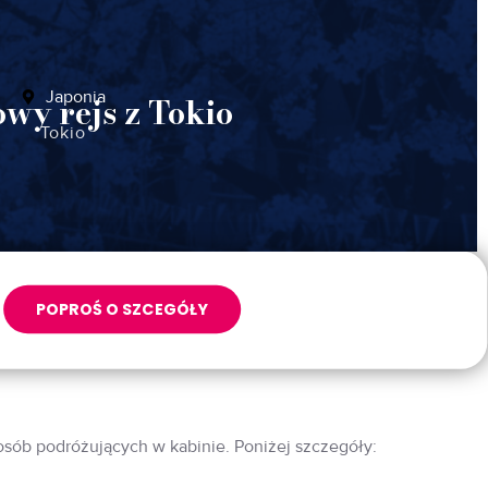
Japonia
owy rejs z Tokio
Tokio
POPROŚ O SZCEGÓŁY
 osób podróżujących w kabinie. Poniżej szczegóły: