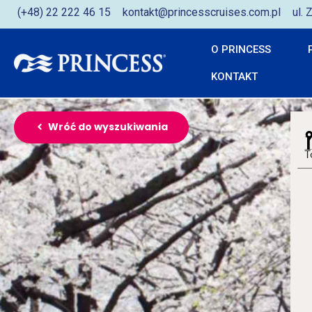
(+48) 22 222 46 15
kontakt@princesscruises.com.pl
ul.
O PRINCESS
KONTAKT
Wróć do wyszukiwania
T