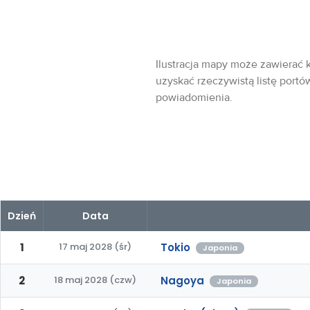
Ilustracja mapy może zawierać k
uzyskać rzeczywistą listę portó
powiadomienia.
Dzień
Data
1
17 maj 2028 (śr)
Tokio
Japonia
2
18 maj 2028 (czw)
Nagoya
Japonia