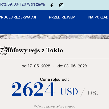
 Złota 59, 00-120 Warszawa
PROCES REZERWACJI
PRZED REJSEM
NA POKŁAD
Japonia
17-dniowy rejs z Tokio
okio
od: 17-05-2028
·
do: 03-06-2028
2624
Cena rejsu od :
USD
/ os.
* Cena zawiera opłaty portowe