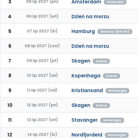
3
05 lip 2027 (pn)
Amsterdam
Holandia
4
06 lip 2027 (wt)
Dzień na morzu
5
07 lip 2027 (śr)
Hamburg
Niemcy (Berlin)
6
08 lip 2027 (czw)
Dzień na morzu
7
09 lip 2027 (pt)
Skagen
Dania
8
10 lip 2027 (sb)
Kopenhaga
Dania
9
11 lip 2027 (nd)
Kristiansand
Norwegia
10
12 lip 2027 (pn)
Skagen
Dania
11
13 lip 2027 (wt)
Stavanger
Norwegia
12
14 lip 2027 (śr)
Nordfjordeid
Norwegia