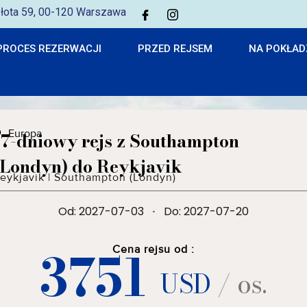
 Złota 59, 00-120 Warszawa
PROCES REZERWACJI
PRZED REJSEM
NA POKŁAD
Europa
17-dniowy rejs z Southampton
(Londyn) do Reykjavik
eykjavik
|
Southampton (Londyn)
Od: 2027-07-03
·
Do: 2027-07-20
3751
Cena rejsu od :
USD
/ os.