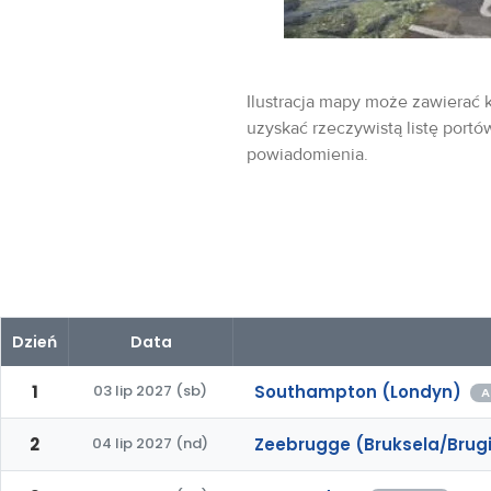
Ilustracja mapy może zawierać k
uzyskać rzeczywistą listę portó
powiadomienia.
Dzień
Data
1
03 lip 2027 (sb)
Southampton (Londyn)
A
2
04 lip 2027 (nd)
Zeebrugge (Bruksela/Brug