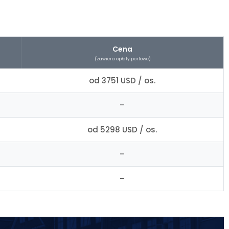
Cena
(zawiera opłaty portowe)
od 3751 USD / os.
–
od 5298 USD / os.
–
–