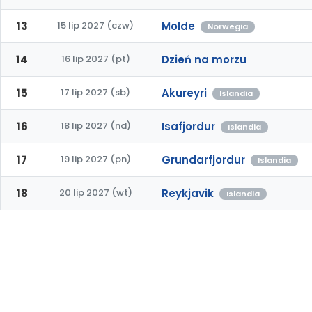
13
15 lip 2027 (czw)
Molde
Norwegia
14
16 lip 2027 (pt)
Dzień na morzu
15
17 lip 2027 (sb)
Akureyri
Islandia
16
18 lip 2027 (nd)
Isafjordur
Islandia
17
19 lip 2027 (pn)
Grundarfjordur
Islandia
18
20 lip 2027 (wt)
Reykjavik
Islandia