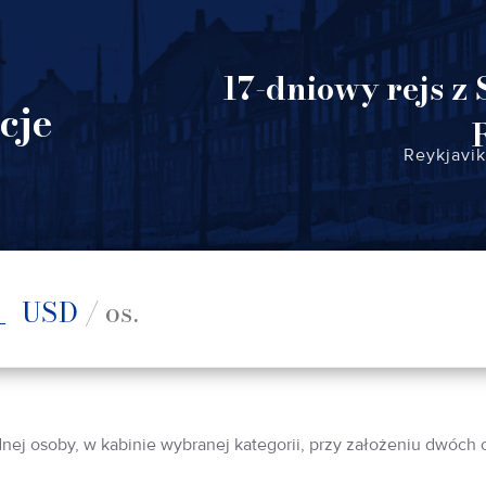
17-dniowy rejs z
cje
Reykjavi
1
USD
/ os.
dnej osoby, w kabinie wybranej kategorii, przy założeniu dwóch