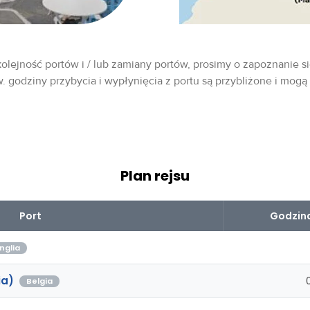
olejność portów i / lub zamiany portów, prosimy o zapoznanie si
w. godziny przybycia i wypłynięcia z portu są przybliżone i mogą
Plan rejsu
Port
Godzina
nglia
ia)
Belgia