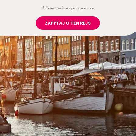
* Cena zawiera opłaty portowe
ZAPYTAJ O TEN REJS