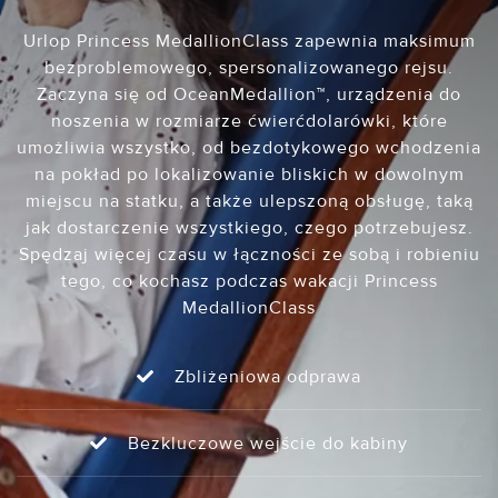
Urlop Princess MedallionClass zapewnia maksimum
bezproblemowego, spersonalizowanego rejsu.
Zaczyna się od OceanMedallion™, urządzenia do
noszenia w rozmiarze ćwierćdolarówki, które
umożliwia wszystko, od bezdotykowego wchodzenia
na pokład po lokalizowanie bliskich w dowolnym
miejscu na statku, a także ulepszoną obsługę, taką
jak dostarczenie wszystkiego, czego potrzebujesz.
Spędzaj więcej czasu w łączności ze sobą i robieniu
tego, co kochasz podczas wakacji Princess
MedallionClass
Zbliżeniowa odprawa
Bezkluczowe wejście do kabiny