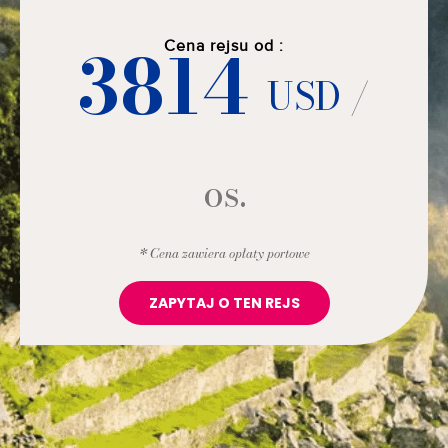
3814
Cena rejsu od :
USD
/
os.
* Cena zawiera opłaty portowe
ZAPYTAJ O TEN REJS