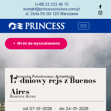
(+48) 22 222 46 15
kontakt@princesscruises.com.pl
ul. Złota 59, 00-120 Warszawa
Wróć do wyszukiwania
Ameryka Południowa i Antarktyda
17-dniowy rejs z Buenos
Aires
Buenos Aires
od: 07-01-2028
·
do: 24-01-2028