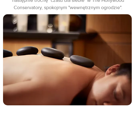
następnie trochę "czasu dla siebie" w The Hollywood
Conservatory, spokojnym "wewnętrznym ogrodzie".