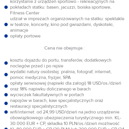
korzystanie z urządzeń sportowo - rekreacyjnych na
pokładach statku: basen, jacuzzi, boiska sportowe,
Fitness Center
udział w imprezach organizowanych na statku: spektakle
w teatrze, koncerty, kino pod gwiazdami, dyskoteki,
animacje
opłaty portowe
Cena nie obejmuje :
kosztu dojazdu do portu, transferów, dodatkowych
noclegów przed i po rejsie
wydatki natury osobistej: pralnia, fotograf, internet,
pomoc medyczna, fryzjer, SPA
opłaty serwisowej (napiwki dla załogi) 18 USD/os./dzień
oraz 18% napiwku doliczanego w barach
wycieczek fakultatywnych w portach
napojów w barach, kaw specjalistycznych oraz
restauracji specjalistycznych
wifi/internet: od 24,99 USD/dzień na jedno urządzenie
obowiązkowego ubezpieczenia turystycznego min. KL-
30.000 EUR + CP, składka 10 PLN/os./dzień możliwość