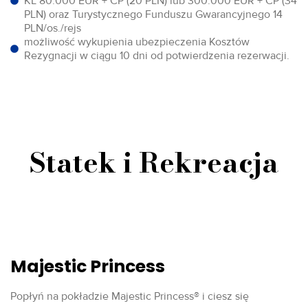
KL 80.000 EUR + CP (20 PLN) lub 300.000 EUR + CP (34
PLN) oraz Turystycznego Funduszu Gwarancyjnego 14
PLN/os./rejs
możliwość wykupienia ubezpieczenia Kosztów
Rezygnacji w ciągu 10 dni od potwierdzenia rezerwacji.
Statek i Rekreacja
Majestic Princess
Popłyń na pokładzie Majestic Princess® i ciesz się