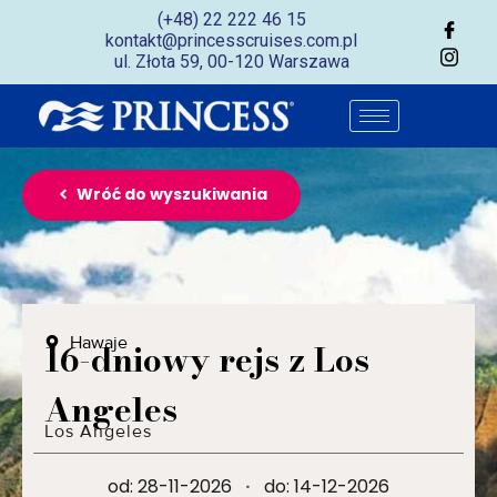
(+48) 22 222 46 15
kontakt@princesscruises.com.pl
ul. Złota 59, 00-120 Warszawa
Wróć do wyszukiwania
Hawaje
16-dniowy rejs z Los
Angeles
Los Angeles
od: 28-11-2026
·
do: 14-12-2026