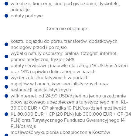
w teatrze, koncerty, kino pod gwiazdami, dyskoteki,
animacje
opłaty portowe
Cena nie obejmuje :
kosztu dojazdu do portu, transferów, dodatkowych
noclegów przed i po rejsie
wydatki natury osobistej: pralnia, fotograf, internet,
pomoc medyczna, fryzjer, SPA
opłaty serwisowej (napiwki dla załogi) 18 USD/os./dzień
oraz 18% napiwku doliczanego w barach
wycieczek fakultatywnych w portach
napojów w barach, kaw specjalistycznych oraz
restauracji specjalistycznych
wifi/internet: od 24,99 USD/dzień na jedno urządzenie
obowiązkowego ubezpieczenia turystycznego min. KL-
30.000 EUR + CP, składka 10 PLN/os./dzień możliwość
KL 80.000 EUR + CP (20 PLN) lub 300.000 EUR + CP (34
PLN) oraz Turystycznego Funduszu Gwarancyjnego 14
PLN/os./rejs
możliwość wykupienia ubezpieczenia Kosztów