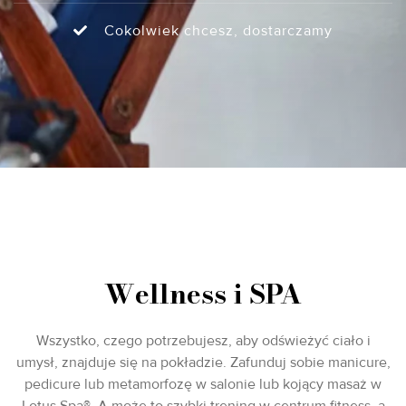
Cokolwiek chcesz, dostarczamy
Wellness i SPA
Wszystko, czego potrzebujesz, aby odświeżyć ciało i
umysł, znajduje się na pokładzie. Zafunduj sobie manicure,
pedicure lub metamorfozę w salonie lub kojący masaż w
Lotus Spa®. A może to szybki trening w centrum fitness, a