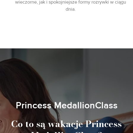
wieczorne, jak i spokojniejsze formy rozrywki w ciągu
dnia.
Princess MedallionClass
Co to są wakacje Princess