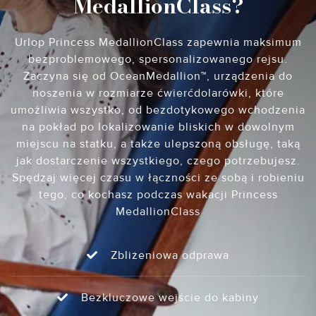
MedallionClass?
Urlop Princess MedallionClass zapewnia maksimum
bezproblemowego, spersonalizowanego rejsu.
Zaczyna się od OceanMedallion™, urządzenia do
noszenia w rozmiarze ćwierćdolarówki, które
umożliwia wszystko, od bezdotykowego wchodzenia
na pokład po lokalizowanie bliskich w dowolnym
miejscu na statku, a także ulepszoną obsługę, taką
jak dostarczenie wszystkiego, czego potrzebujesz.
Spędzaj więcej czasu w łączności ze sobą i robieniu
tego, co kochasz podczas wakacji Princess
MedallionClass
Zbliżeniowa odprawa
Bezkluczowe wejście do kabiny