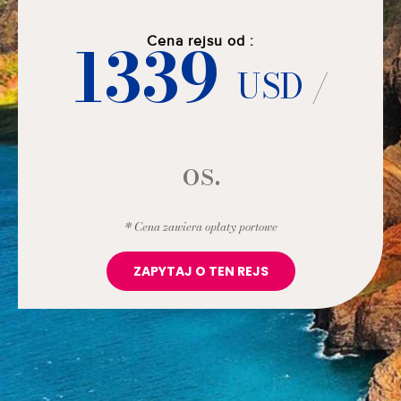
1339
Cena rejsu od :
USD
/
os.
* Cena zawiera opłaty portowe
ZAPYTAJ O TEN REJS