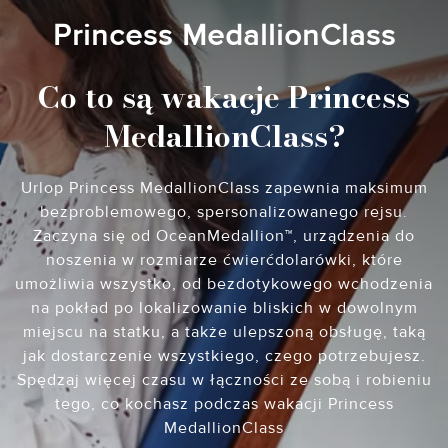
Princess MedallionClass
Co to są wakacje Princess
MedallionClass?
Urlop Princess MedallionClass zapewnia maksimum
bezproblemowego, spersonalizowanego rejsu.
Zaczyna się od OceanMedallion™, urządzenia do
noszenia w rozmiarze ćwierćdolarówki, które
umożliwia wszystko, od bezdotykowego wchodzenia
na pokład po lokalizowanie bliskich w dowolnym
miejscu na statku, a także ulepszoną obsługę, taką
jak dostarczenie wszystkiego, czego potrzebujesz.
Spędzaj więcej czasu w łączności ze sobą i robieniu
tego, co kochasz podczas wakacji Princess
MedallionClass