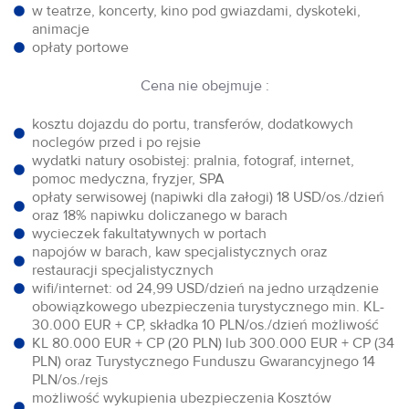
w teatrze, koncerty, kino pod gwiazdami, dyskoteki,
animacje
opłaty portowe
Cena nie obejmuje :
kosztu dojazdu do portu, transferów, dodatkowych
noclegów przed i po rejsie
wydatki natury osobistej: pralnia, fotograf, internet,
pomoc medyczna, fryzjer, SPA
opłaty serwisowej (napiwki dla załogi) 18 USD/os./dzień
oraz 18% napiwku doliczanego w barach
wycieczek fakultatywnych w portach
napojów w barach, kaw specjalistycznych oraz
restauracji specjalistycznych
wifi/internet: od 24,99 USD/dzień na jedno urządzenie
obowiązkowego ubezpieczenia turystycznego min. KL-
30.000 EUR + CP, składka 10 PLN/os./dzień możliwość
KL 80.000 EUR + CP (20 PLN) lub 300.000 EUR + CP (34
PLN) oraz Turystycznego Funduszu Gwarancyjnego 14
PLN/os./rejs
możliwość wykupienia ubezpieczenia Kosztów