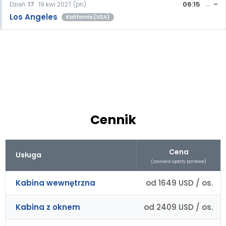
06:15
–
Dzień
17
19 kwi 2027 (pn)
Los Angeles
Kalifornia (USA)
Cennik
Cena
Usługa
(zawiera opłaty portowe)
Kabina wewnętrzna
od 1649 USD / os.
Kabina z oknem
od 2409 USD / os.