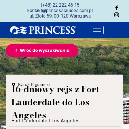
(+48) 22 222 46 15
kontakt@princesscruises.com.pl
ul. Złota 59, 00-120 Warszawa
Wróć do wyszukiwania
Kanał Panamski
16-dniowy rejs z Fort
Lauderdale do Los
Angeles
Fort Lauderdale
|
Los Angeles