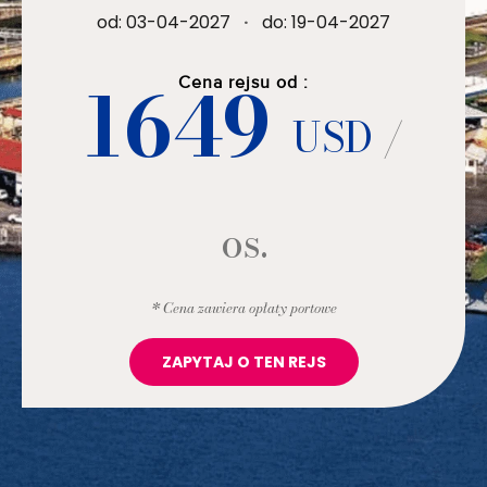
od: 03-04-2027
·
do: 19-04-2027
1649
Cena rejsu od :
USD
/
os.
* Cena zawiera opłaty portowe
ZAPYTAJ O TEN REJS