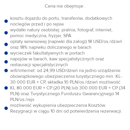
Cena nie obejmuje :
kosztu dojazdu do portu, transferów, dodatkowych
noclegów przed i po rejsie
wydatki natury osobistej: pralnia, fotograf, internet,
pomoc medyczna, fryzjer, SPA
opłaty serwisowej (napiwki dla załogi) 18 USD/os./dzień
oraz 18% napiwku doliczanego w barach
wycieczek fakultatywnych w portach
napojów w barach, kaw specjalistycznych oraz
restauracji specjalistycznych
wifi/internet: od 24,99 USD/dzień na jedno urządzenie
obowiązkowego ubezpieczenia turystycznego min. KL-
30.000 EUR + CP, składka 10 PLN/os./dzień możliwość
KL 80.000 EUR + CP (20 PLN) lub 300.000 EUR + CP (34
PLN) oraz Turystycznego Funduszu Gwarancyjnego 14
PLN/os./rejs
możliwość wykupienia ubezpieczenia Kosztów
Rezygnacji w ciągu 10 dni od potwierdzenia rezerwacji.