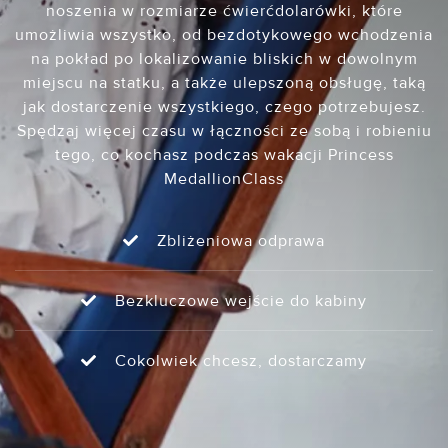
noszenia w rozmiarze ćwierćdolarówki, które
umożliwia wszystko, od bezdotykowego wchodzenia
na pokład po lokalizowanie bliskich w dowolnym
miejscu na statku, a także ulepszoną obsługę, taką
jak dostarczenie wszystkiego, czego potrzebujesz.
Spędzaj więcej czasu w łączności ze sobą i robieniu
tego, co kochasz podczas wakacji Princess
MedallionClass
Zbliżeniowa odprawa
Bezkluczowe wejście do kabiny
Cokolwiek chcesz, dostarczamy