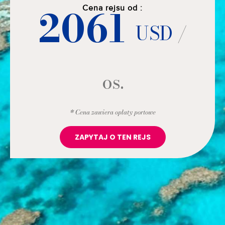
2061
Cena rejsu od :
USD
/
os.
* Cena zawiera opłaty portowe
ZAPYTAJ O TEN REJS