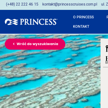
(+48) 22 222 46 15
kontakt@princesscruises.com.pl
ul.
O PRINCESS
KONTAKT
Wróć do wyszukiwania
B