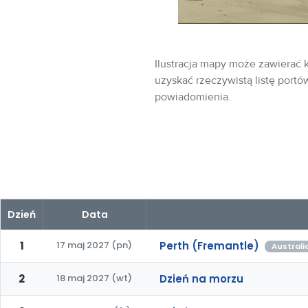
Ilustracja mapy może zawierać k
uzyskać rzeczywistą listę portó
powiadomienia.
Dzień
Data
1
17 maj 2027 (pn)
Perth (Fremantle)
Australi
2
18 maj 2027 (wt)
Dzień na morzu