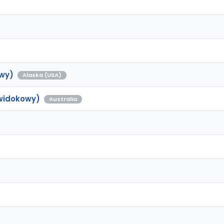
wy)
Alaska (USA)
 widokowy)
Australia