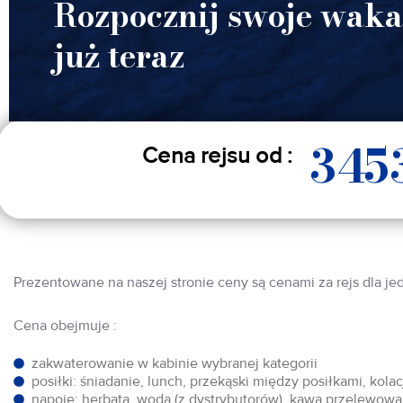
Rozpocznij swoje waka
już teraz
345
Cena rejsu od :
Prezentowane na naszej stronie ceny są cenami za rejs dla je
Cena obejmuje :
zakwaterowanie w kabinie wybranej kategorii
posiłki: śniadanie, lunch, przekąski między posiłkami, kol
napoje: herbata, woda (z dystrybutorów), kawa przelewowa,