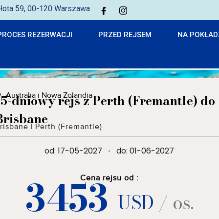
 Złota 59, 00-120 Warszawa
PROCES REZERWACJI
PRZED REJSEM
NA POKŁAD
Australia i Nowa Zelandia
15-dniowy rejs z Perth (Fremantle) do
Brisbane
risbane
|
Perth (Fremantle)
od: 17-05-2027
·
do: 01-06-2027
3453
Cena rejsu od :
USD
/ os.