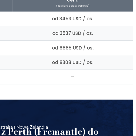
Cena
(zawiera opłaty portowe)
od 3453 USD / os.
od 3537 USD / os.
od 6885 USD / os.
od 8308 USD / os.
–
stralia i Nowa Zelandia
 z Perth (Fremantle) do