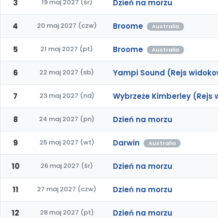
3
19 maj 2027 (śr)
Dzień na morzu
4
20 maj 2027 (czw)
Broome
Australia
5
21 maj 2027 (pt)
Broome
Australia
6
22 maj 2027 (sb)
Yampi Sound (Rejs widoko
7
23 maj 2027 (nd)
Wybrzeże Kimberley (Rejs
8
24 maj 2027 (pn)
Dzień na morzu
9
25 maj 2027 (wt)
Darwin
Australia
10
26 maj 2027 (śr)
Dzień na morzu
11
27 maj 2027 (czw)
Dzień na morzu
12
28 maj 2027 (pt)
Dzień na morzu