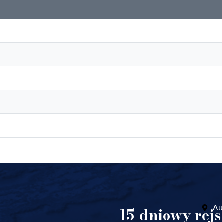
Au
15-dniowy rejs