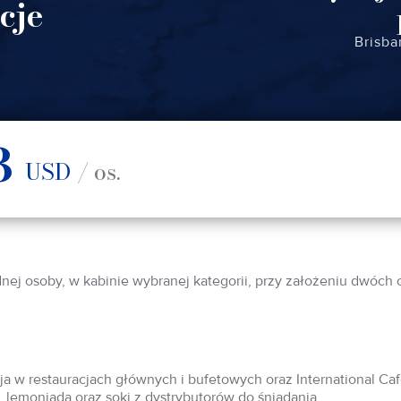
cje
Brisba
3
USD
/ os.
dnej osoby, w kabinie wybranej kategorii, przy założeniu dwóch
acja w restauracjach głównych i bufetowych oraz International Ca
 lemoniada oraz soki z dystrybutorów do śniadania