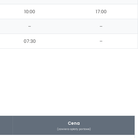
10:00
17:00
–
–
07:30
–
Cena
(zawiera opłaty portowe)