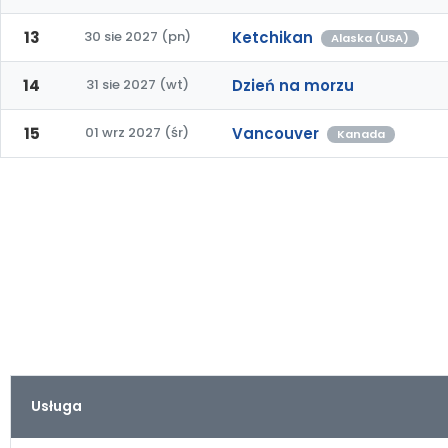
13
30 sie 2027 (pn)
Ketchikan
Alaska (USA)
14
31 sie 2027 (wt)
Dzień na morzu
15
01 wrz 2027 (śr)
Vancouver
Kanada
Usługa