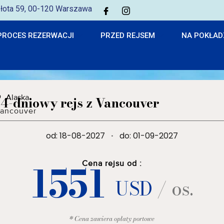
 Złota 59, 00-120 Warszawa
PROCES REZERWACJI
PRZED REJSEM
NA POKŁAD
Alaska
14-dniowy rejs z Vancouver
ancouver
od: 18-08-2027
·
do: 01-09-2027
1551
Cena rejsu od :
USD
/ os.
* Cena zawiera opłaty portowe