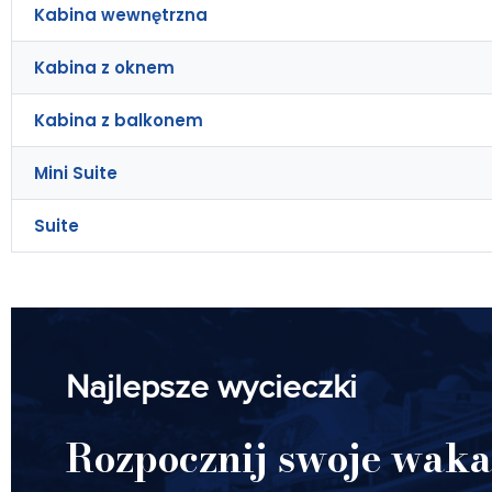
Kabina wewnętrzna
Kabina z oknem
Kabina z balkonem
Mini Suite
Suite
Najlepsze wycieczki
Rozpocznij swoje waka