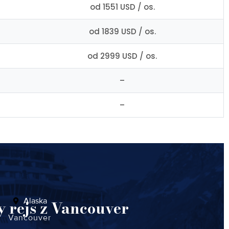
od 1551 USD / os.
od 1839 USD / os.
od 2999 USD / os.
–
–
Alaska
 rejs z Vancouver
Vancouver