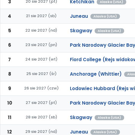
3
20 sie 2027 (pt)
Ketchikan
Alaska (USA)
4
21 sie 2027 (sb)
Juneau
Alaska (USA)
5
22 sie 2027 (nd)
Skagway
Alaska (USA)
6
23 sie 2027 (pn)
Park Narodowy Glacier Bay
7
24 sie 2027 (wt)
Fiord College (Rejs widoko
8
25 sie 2027 (śr)
Anchorage (Whittier)
Alas
9
26 sie 2027 (czw)
Lodowiec Hubbard (Rejs w
10
27 sie 2027 (pt)
Park Narodowy Glacier Bay
11
28 sie 2027 (sb)
Skagway
Alaska (USA)
12
29 sie 2027 (nd)
Juneau
Alaska (USA)