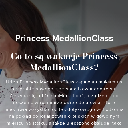
Princess MedallionClass
Co to są wakacje Princess
MedallionClass?
Urlop Princess MedallionClass zapewnia maksimum
bezproblemowego, spersonalizowanego rejsu.
Zaczyna się od OceanMedallion™, urządzenia do
noszenia w rozmiarze ćwierćdolarówki, które
umożliwia wszystko, od bezdotykowego wchodzenia
na pokład po lokalizowanie bliskich w dowolnym
miejscu na statku, a także ulepszoną obsługę, taką