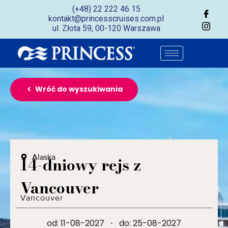
(+48) 22 222 46 15
kontakt@princesscruises.com.pl
ul. Złota 59, 00-120 Warszawa
Wróć do wyszukiwania
Alaska
14-dniowy rejs z
Vancouver
Vancouver
od: 11-08-2027
·
do: 25-08-2027