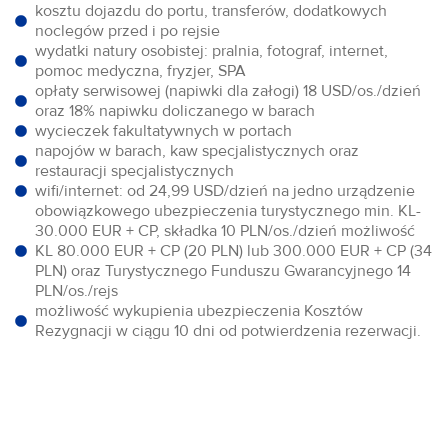
kosztu dojazdu do portu, transferów, dodatkowych
noclegów przed i po rejsie
wydatki natury osobistej: pralnia, fotograf, internet,
pomoc medyczna, fryzjer, SPA
opłaty serwisowej (napiwki dla załogi) 18 USD/os./dzień
oraz 18% napiwku doliczanego w barach
wycieczek fakultatywnych w portach
napojów w barach, kaw specjalistycznych oraz
restauracji specjalistycznych
wifi/internet: od 24,99 USD/dzień na jedno urządzenie
obowiązkowego ubezpieczenia turystycznego min. KL-
30.000 EUR + CP, składka 10 PLN/os./dzień możliwość
KL 80.000 EUR + CP (20 PLN) lub 300.000 EUR + CP (34
PLN) oraz Turystycznego Funduszu Gwarancyjnego 14
PLN/os./rejs
możliwość wykupienia ubezpieczenia Kosztów
Rezygnacji w ciągu 10 dni od potwierdzenia rezerwacji.