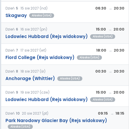
06:30
20:30
Dzień
5
15 sie 2027 (nd)
Skagway
Alaska (USA)
15:00
20:00
Dzień
6
16 sie 2027 (pn)
Lodowiec Hubbard (Rejs widokowy)
Alaska (USA)
18:00
20:30
Dzień
7
17 sie 2027 (wt)
Fiord College (Rejs widokowy)
Alaska (USA)
00:30
20:30
Dzień
8
18 sie 2027 (śr)
Anchorage (Whittier)
Alaska (USA)
15:00
20:00
Dzień
9
19 sie 2027 (czw)
Lodowiec Hubbard (Rejs widokowy)
Alaska (USA)
09:15
18:15
Dzień
10
20 sie 2027 (pt)
Park Narodowy Glacier Bay (Rejs widokowy)
Alaska (USA)