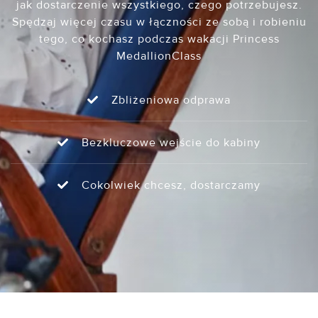
jak dostarczenie wszystkiego, czego potrzebujesz.
Spędzaj więcej czasu w łączności ze sobą i robieniu
tego, co kochasz podczas wakacji Princess
MedallionClass
Zbliżeniowa odprawa
Bezkluczowe wejście do kabiny
Cokolwiek chcesz, dostarczamy