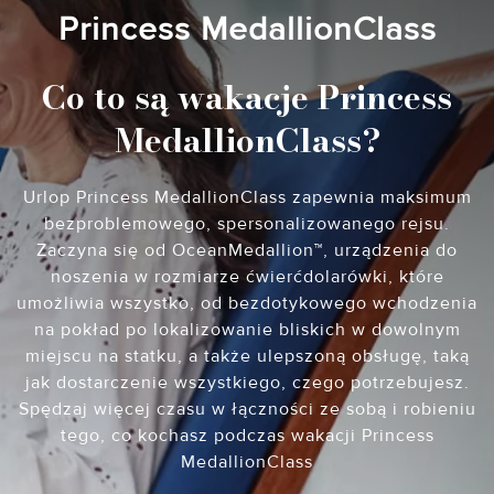
Princess MedallionClass
Co to są wakacje Princess
MedallionClass?
Urlop Princess MedallionClass zapewnia maksimum
bezproblemowego, spersonalizowanego rejsu.
Zaczyna się od OceanMedallion™, urządzenia do
noszenia w rozmiarze ćwierćdolarówki, które
umożliwia wszystko, od bezdotykowego wchodzenia
na pokład po lokalizowanie bliskich w dowolnym
miejscu na statku, a także ulepszoną obsługę, taką
jak dostarczenie wszystkiego, czego potrzebujesz.
Spędzaj więcej czasu w łączności ze sobą i robieniu
tego, co kochasz podczas wakacji Princess
MedallionClass