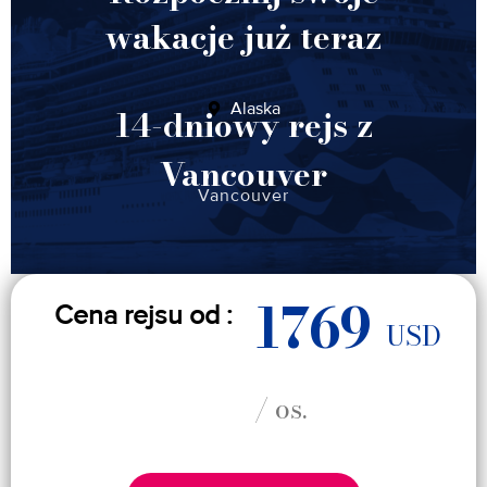
wakacje już teraz
Alaska
14-dniowy rejs z
Vancouver
Vancouver
1769
Cena rejsu od :
USD
/ os.