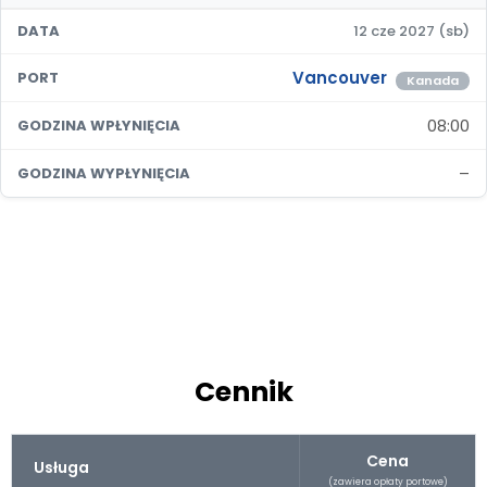
DATA
12 cze 2027 (sb)
Vancouver
PORT
Kanada
08:00
GODZINA WPŁYNIĘCIA
–
GODZINA WYPŁYNIĘCIA
Cennik
Cena
Usługa
(zawiera opłaty portowe)