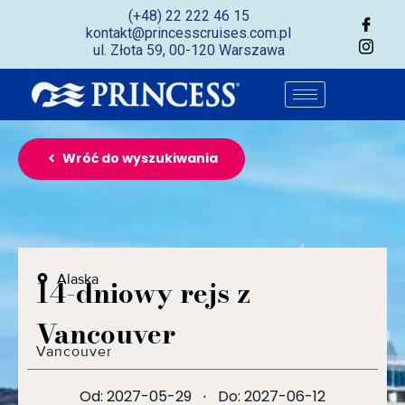
(+48) 22 222 46 15
kontakt@princesscruises.com.pl
ul. Złota 59, 00-120 Warszawa
Wróć do wyszukiwania
Alaska
14-dniowy rejs z
Vancouver
Vancouver
Od: 2027-05-29
·
Do: 2027-06-12