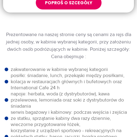
POPROŚ O SZCEGÓŁY
Prezentowane na naszej stronie ceny są cenami za rejs dla
jednej osoby, w kabinie wybranej kategorii, przy założeniu
dwóch osób podróżujących w kabinie. Poniżej szczegóły:
Cena obejmuje :
zakwaterowanie w kabinie wybranej kategorii
posiłki: śniadanie, lunch, przekąski między posiłkami,
kolacja w restauracjach głównych i bufetowych oraz
International Cafe 24 h
napoje: herbata, woda (z dystrybutorów), kawa
przelewowa, lemoniada oraz soki z dystrybutorów do
śniadania
serwis bagażowy i kabinowy: podczas wejścia i zejścia
ze statku, sprzątanie kabiny dwa razy dziennie,
wieczorne przygotowanie łóżek,
korzystanie z urządzeń sportowo - rekreacyjnych na
pokładach statku: basen, jacuzzi, boiska sportowe,