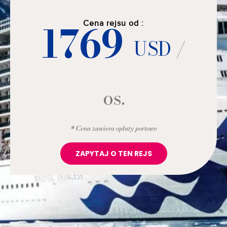
1769
Cena rejsu od :
USD
/
os.
* Cena zawiera opłaty portowe
ZAPYTAJ O TEN REJS