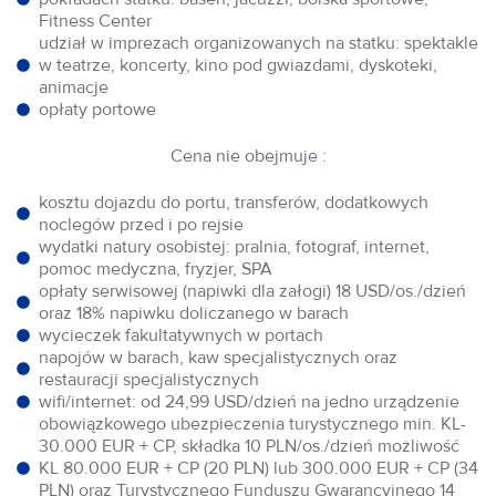
Fitness Center
udział w imprezach organizowanych na statku: spektakle
w teatrze, koncerty, kino pod gwiazdami, dyskoteki,
animacje
opłaty portowe
Cena nie obejmuje :
kosztu dojazdu do portu, transferów, dodatkowych
noclegów przed i po rejsie
wydatki natury osobistej: pralnia, fotograf, internet,
pomoc medyczna, fryzjer, SPA
opłaty serwisowej (napiwki dla załogi) 18 USD/os./dzień
oraz 18% napiwku doliczanego w barach
wycieczek fakultatywnych w portach
napojów w barach, kaw specjalistycznych oraz
restauracji specjalistycznych
wifi/internet: od 24,99 USD/dzień na jedno urządzenie
obowiązkowego ubezpieczenia turystycznego min. KL-
30.000 EUR + CP, składka 10 PLN/os./dzień możliwość
KL 80.000 EUR + CP (20 PLN) lub 300.000 EUR + CP (34
PLN) oraz Turystycznego Funduszu Gwarancyjnego 14