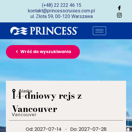
(+48) 22 222 46 15
kontakt@princesscruises.com.pl
ul. Złota 59, 00-120 Warszawa
Wróć do wyszukiwania
Alaska
14-dniowy rejs z
Vancouver
Vancouver
Od: 2027-07-14
·
Do: 2027-07-28