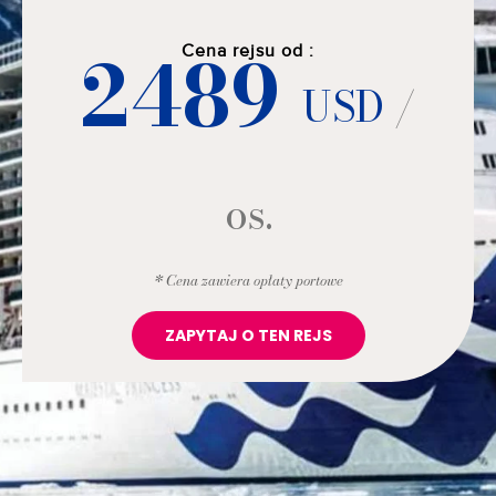
2489
Cena rejsu od :
USD
/
os.
* Cena zawiera opłaty portowe
ZAPYTAJ O TEN REJS