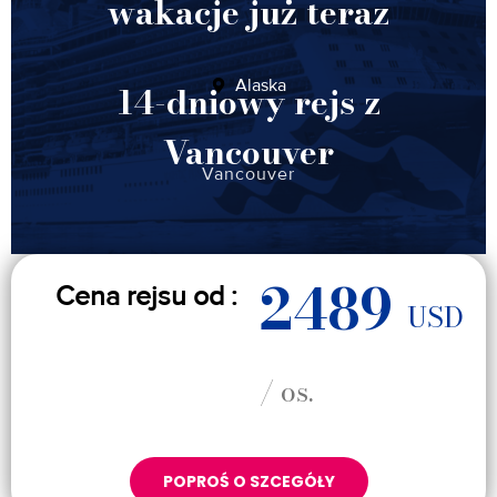
wakacje już teraz
Alaska
14-dniowy rejs z
Vancouver
Vancouver
2489
Cena rejsu od :
USD
/ os.
POPROŚ O SZCEGÓŁY