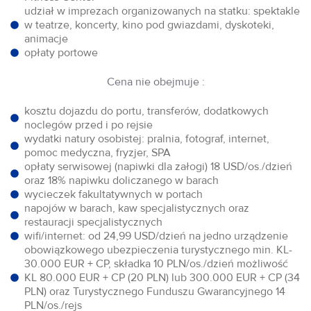
udział w imprezach organizowanych na statku: spektakle
w teatrze, koncerty, kino pod gwiazdami, dyskoteki,
animacje
opłaty portowe
Cena nie obejmuje :
kosztu dojazdu do portu, transferów, dodatkowych
noclegów przed i po rejsie
wydatki natury osobistej: pralnia, fotograf, internet,
pomoc medyczna, fryzjer, SPA
opłaty serwisowej (napiwki dla załogi) 18 USD/os./dzień
oraz 18% napiwku doliczanego w barach
wycieczek fakultatywnych w portach
napojów w barach, kaw specjalistycznych oraz
restauracji specjalistycznych
wifi/internet: od 24,99 USD/dzień na jedno urządzenie
obowiązkowego ubezpieczenia turystycznego min. KL-
30.000 EUR + CP, składka 10 PLN/os./dzień możliwość
KL 80.000 EUR + CP (20 PLN) lub 300.000 EUR + CP (34
PLN) oraz Turystycznego Funduszu Gwarancyjnego 14
PLN/os./rejs