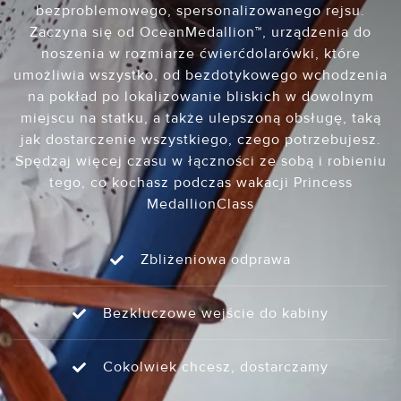
bezproblemowego, spersonalizowanego rejsu.
Zaczyna się od OceanMedallion™, urządzenia do
noszenia w rozmiarze ćwierćdolarówki, które
umożliwia wszystko, od bezdotykowego wchodzenia
na pokład po lokalizowanie bliskich w dowolnym
miejscu na statku, a także ulepszoną obsługę, taką
jak dostarczenie wszystkiego, czego potrzebujesz.
Spędzaj więcej czasu w łączności ze sobą i robieniu
tego, co kochasz podczas wakacji Princess
MedallionClass
Zbliżeniowa odprawa
Bezkluczowe wejście do kabiny
Cokolwiek chcesz, dostarczamy