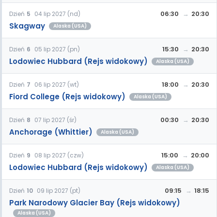
06:30
20:30
Dzień
5
04 lip 2027 (nd)
Skagway
Alaska (USA)
15:30
20:30
Dzień
6
05 lip 2027 (pn)
Lodowiec Hubbard (Rejs widokowy)
Alaska (USA)
18:00
20:30
Dzień
7
06 lip 2027 (wt)
Fiord College (Rejs widokowy)
Alaska (USA)
00:30
20:30
Dzień
8
07 lip 2027 (śr)
Anchorage (Whittier)
Alaska (USA)
15:00
20:00
Dzień
9
08 lip 2027 (czw)
Lodowiec Hubbard (Rejs widokowy)
Alaska (USA)
09:15
18:15
Dzień
10
09 lip 2027 (pt)
Park Narodowy Glacier Bay (Rejs widokowy)
Alaska (USA)