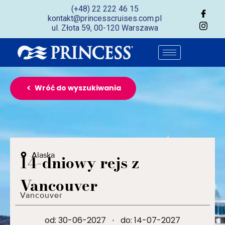
(+48) 22 222 46 15
kontakt@princesscruises.com.pl
ul. Złota 59, 00-120 Warszawa
Wróć do wyszukiwania
Alaska
14-dniowy rejs z
Vancouver
Vancouver
od: 30-06-2027
·
do: 14-07-2027