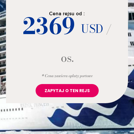
2369
Cena rejsu od :
USD
/
os.
* Cena zawiera opłaty portowe
ZAPYTAJ O TEN REJS