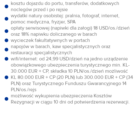
kosztu dojazdu do portu, transferów, dodatkowych
noclegów przed i po rejsie
wydatki natury osobistej: pralnia, fotograf, internet,
pomoc medyczna, fryzjer, SPA
opłaty serwisowej (napiwki dla załogi) 18 USD/os./dzień
oraz 18% napiwku doliczanego w barach
wycieczek fakultatywnych w portach
napojów w barach, kaw specjalistycznych oraz
restauracji specjalistycznych
wifi/internet: od 24,99 USD/dzień na jedno urządzenie
obowiązkowego ubezpieczenia turystycznego min. KL-
30.000 EUR + CP, składka 10 PLN/os./dzień możliwość
KL 80.000 EUR + CP (20 PLN) lub 300.000 EUR + CP (34
PLN) oraz Turystycznego Funduszu Gwarancyjnego 14
PLN/os./rejs
możliwość wykupienia ubezpieczenia Kosztów
Rezygnacji w ciągu 10 dni od potwierdzenia rezerwacji.