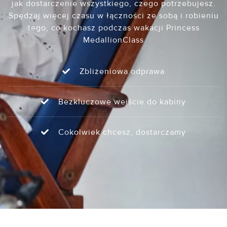
jak dostarczenie wszystkiego, czego potrzebujesz.
Spędzaj więcej czasu w łączności ze sobą i robieniu
tego, co kochasz podczas wakacji Princess
MedallionClass
Zbliżeniowa odprawa
Bezkluczowe wejście do kabiny
Cokolwiek chcesz, dostarczamy