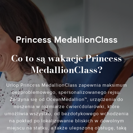
Princess MedallionClass
Co to są wakacje Princess
MedallionClass?
Urlop Princess MedallionClass zapewnia maksimum
bezproblemowego, spersonalizowanego rejsu.
Zaczyna się od OceanMedallion™, urządzenia do
noszenia w rozmiarze ćwierćdolarówki, które
umożliwia wszystko, od bezdotykowego wchodzenia
na pokład po lokalizowanie bliskich w dowolnym
miejscu na statku, a także ulepszoną obsługę, taką