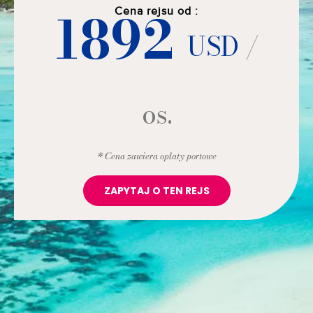
1892
Cena rejsu od :
USD
/
os.
* Cena zawiera opłaty portowe
ZAPYTAJ O TEN REJS