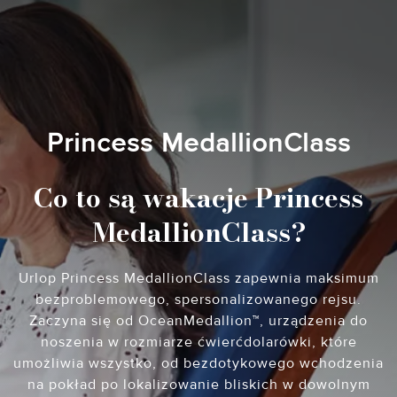
Princess MedallionClass
Co to są wakacje Princess
MedallionClass?
Urlop Princess MedallionClass zapewnia maksimum
bezproblemowego, spersonalizowanego rejsu.
Zaczyna się od OceanMedallion™, urządzenia do
noszenia w rozmiarze ćwierćdolarówki, które
umożliwia wszystko, od bezdotykowego wchodzenia
na pokład po lokalizowanie bliskich w dowolnym