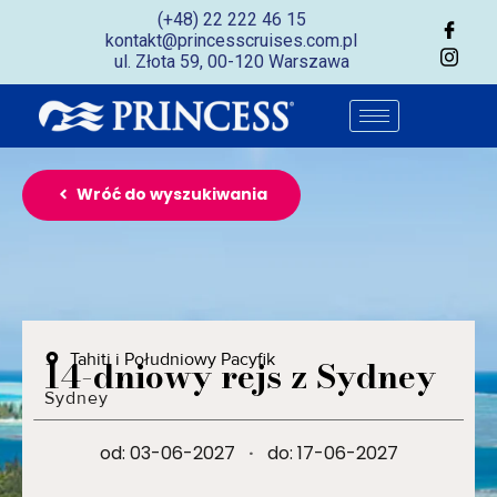
(+48) 22 222 46 15
kontakt@princesscruises.com.pl
ul. Złota 59, 00-120 Warszawa
Wróć do wyszukiwania
Tahiti i Południowy Pacyfik
14-dniowy rejs z Sydney
Sydney
od: 03-06-2027
·
do: 17-06-2027