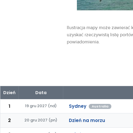
Ilustracja mapy może zawierać k
uzyskać rzeczywistą listę portó
powiadomienia.
Dzień
Data
1
19 gru 2027 (nd)
Sydney
Australia
2
20 gru 2027 (pn)
Dzień na morzu