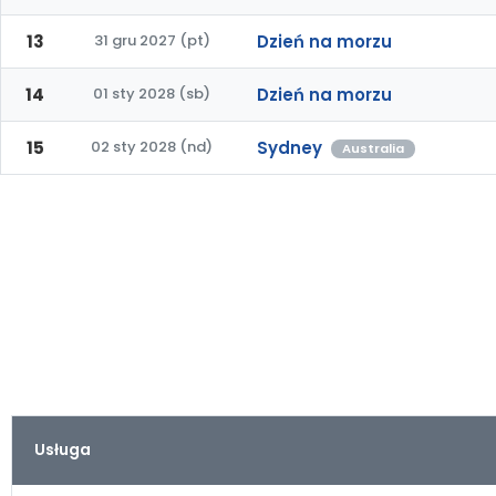
13
31 gru 2027 (pt)
Dzień na morzu
14
01 sty 2028 (sb)
Dzień na morzu
15
02 sty 2028 (nd)
Sydney
Australia
Usługa