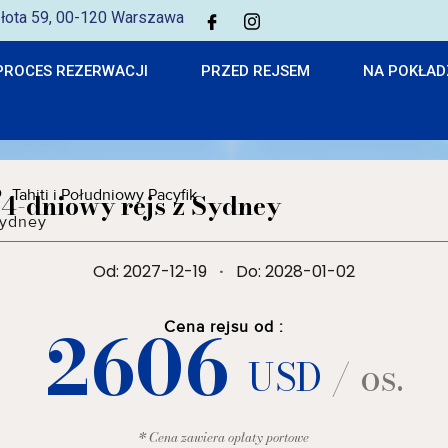
 Złota 59, 00-120 Warszawa
PROCES REZERWACJI
PRZED REJSEM
NA POKŁAD
Tahiti i Południowy Pacyfik
14-dniowy rejs z Sydney
ydney
Od: 2027-12-19
·
Do: 2028-01-02
2606
Cena rejsu od :
USD
/ os.
* Cena zawiera opłaty portowe