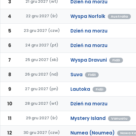
3
21 gru 2027 (wt)
Dzień na morzu
4
22 gru 2027 (śr)
Wyspa Norfolk
Australia
5
23 gru 2027 (czw)
Dzień na morzu
6
24 gru 2027 (pt)
Dzień na morzu
7
25 gru 2027 (sb)
Wyspa Dravuni
Fidżi
8
26 gru 2027 (nd)
Suva
Fidżi
9
27 gru 2027 (pn)
Lautoka
Fidżi
10
28 gru 2027 (wt)
Dzień na morzu
11
29 gru 2027 (śr)
Mystery Island
Vanuatu
12
30 gru 2027 (czw)
Numea (Noumea)
Nowa Ka