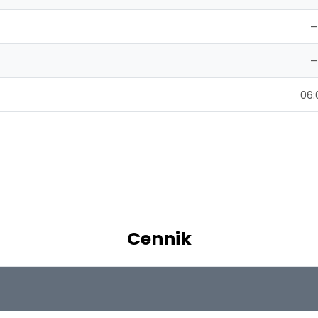
–
–
06:
Cennik