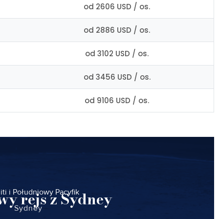
od 2606 USD / os.
od 2886 USD / os.
od 3102 USD / os.
od 3456 USD / os.
od 9106 USD / os.
iti i Południowy Pacyfik
wy rejs z Sydney
Sydney