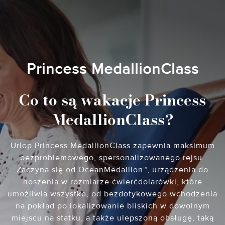
Princess MedallionClass
Co to są wakacje Princess
MedallionClass?
Urlop Princess MedallionClass zapewnia maksimum
bezproblemowego, spersonalizowanego rejsu.
Zaczyna się od OceanMedallion™, urządzenia do
noszenia w rozmiarze ćwierćdolarówki, które
umożliwia wszystko, od bezdotykowego wchodzenia
na pokład po lokalizowanie bliskich w dowolnym
miejscu na statku, a także ulepszoną obsługę, taką