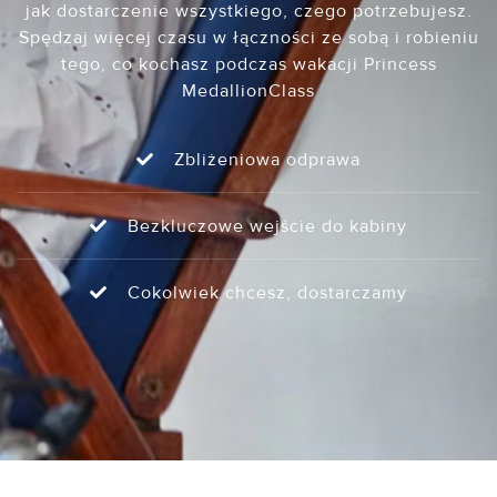
jak dostarczenie wszystkiego, czego potrzebujesz.
Spędzaj więcej czasu w łączności ze sobą i robieniu
tego, co kochasz podczas wakacji Princess
MedallionClass
Zbliżeniowa odprawa
Bezkluczowe wejście do kabiny
Cokolwiek chcesz, dostarczamy