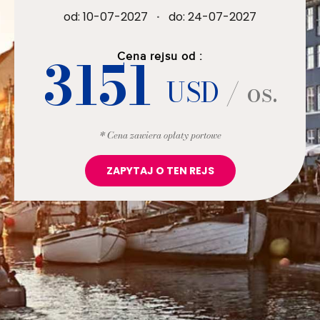
od: 10-07-2027
·
do: 24-07-2027
3151
Cena rejsu od :
USD
/ os.
* Cena zawiera opłaty portowe
ZAPYTAJ O TEN REJS