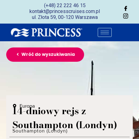
(+48) 22 222 46 15
kontakt@princesscruises.com.pl
ul. Złota 59, 00-120 Warszawa
Wróć do wyszukiwania
Europa
14-dniowy rejs z
Southampton (Londyn)
Southampton (Londyn)