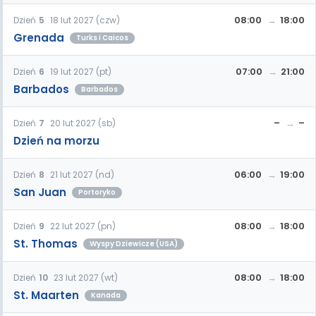
08:00
18:00
Dzień
5
18 lut 2027 (czw)
Grenada
Turks i Caicos
07:00
21:00
Dzień
6
19 lut 2027 (pt)
Barbados
Barbados
–
–
Dzień
7
20 lut 2027 (sb)
Dzień na morzu
06:00
19:00
Dzień
8
21 lut 2027 (nd)
San Juan
Portoryko
08:00
18:00
Dzień
9
22 lut 2027 (pn)
St. Thomas
Wyspy Dziewicze (USA)
08:00
18:00
Dzień
10
23 lut 2027 (wt)
St. Maarten
Kanada