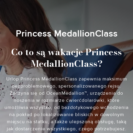
Princess MedallionClass
Co to są wakacje Princess
MedallionClass?
Urlop Princess MedallionClass zapewnia maksimum
bezproblemowego, spersonalizowanego rejsu.
Zaczyna się od OceanMedallion™, urządzenia do
noszenia w rozmiarze ćwierćdolarówki, które
umożliwia wszystko, od bezdotykowego wchodzenia
na pokład po lokalizowanie bliskich w dowolnym
miejscu na statku, a także ulepszoną obsługę, taką
jak dostarczenie wszystkiego, czego potrzebujesz.