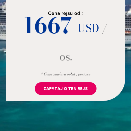
1667
Cena rejsu od :
USD
/
os.
* Cena zawiera opłaty portowe
ZAPYTAJ O TEN REJS