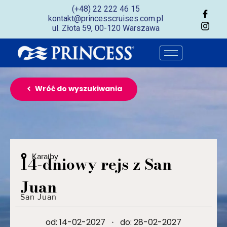
(+48) 22 222 46 15
kontakt@princesscruises.com.pl
ul. Złota 59, 00-120 Warszawa
Wróć do wyszukiwania
Karaiby
14-dniowy rejs z San
Juan
San Juan
od: 14-02-2027
·
do: 28-02-2027