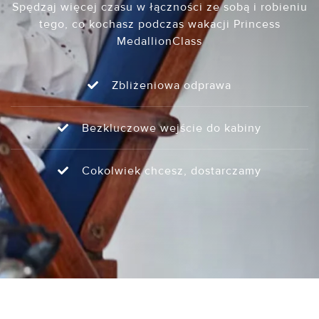
Spędzaj więcej czasu w łączności ze sobą i robieniu
tego, co kochasz podczas wakacji Princess
MedallionClass
Zbliżeniowa odprawa
Bezkluczowe wejście do kabiny
Cokolwiek chcesz, dostarczamy