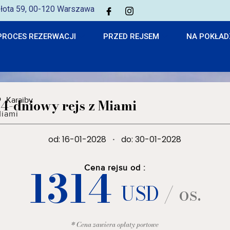
 Złota 59, 00-120 Warszawa
PROCES REZERWACJI
PRZED REJSEM
NA POKŁAD
Karaiby
14-dniowy rejs z Miami
iami
od: 16-01-2028
·
do: 30-01-2028
1314
Cena rejsu od :
USD
/ os.
* Cena zawiera opłaty portowe