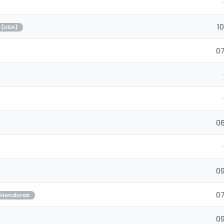
10
 (USA)
07
06
09
07
Honduras
09