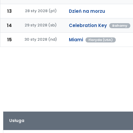
13
28 sty 2028 (pt)
Dzień na morzu
14
29 sty 2028 (sb)
Celebration Key
Bahamy
15
30 sty 2028 (nd)
Miami
Floryda (USA)
Usługa