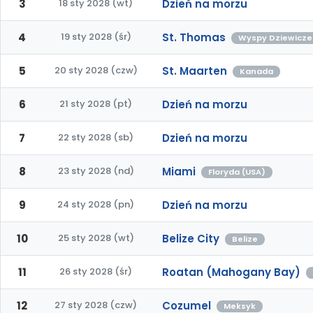
3
18 sty 2028 (wt)
Dzień na morzu
4
19 sty 2028 (śr)
St. Thomas
Wyspy Dziewicze
5
20 sty 2028 (czw)
St. Maarten
Kanada
6
21 sty 2028 (pt)
Dzień na morzu
7
22 sty 2028 (sb)
Dzień na morzu
8
23 sty 2028 (nd)
Miami
Floryda (USA)
9
24 sty 2028 (pn)
Dzień na morzu
10
25 sty 2028 (wt)
Belize City
Belize
11
26 sty 2028 (śr)
Roatan (Mahogany Bay)
12
27 sty 2028 (czw)
Cozumel
Meksyk