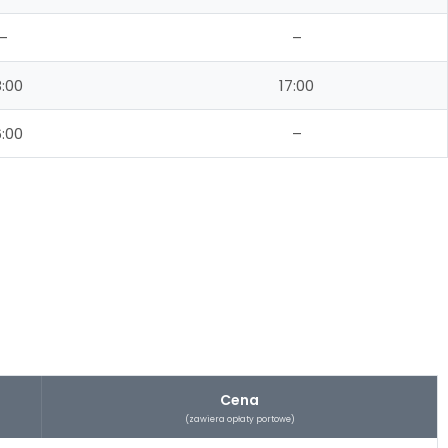
–
–
:00
17:00
:00
–
Cena
(zawiera opłaty portowe)