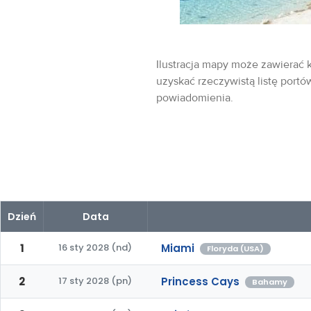
Ilustracja mapy może zawierać k
uzyskać rzeczywistą listę portó
powiadomienia.
Dzień
Data
1
16 sty 2028 (nd)
Miami
Floryda (USA)
2
17 sty 2028 (pn)
Princess Cays
Bahamy