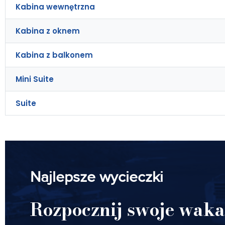
Kabina wewnętrzna
Kabina z oknem
Kabina z balkonem
Mini Suite
Suite
Najlepsze wycieczki
Rozpocznij swoje waka