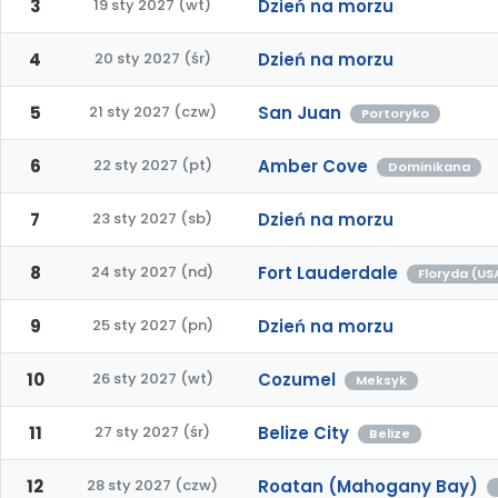
3
19 sty 2027 (wt)
Dzień na morzu
4
20 sty 2027 (śr)
Dzień na morzu
5
21 sty 2027 (czw)
San Juan
Portoryko
6
22 sty 2027 (pt)
Amber Cove
Dominikana
7
23 sty 2027 (sb)
Dzień na morzu
8
24 sty 2027 (nd)
Fort Lauderdale
Floryda (US
9
25 sty 2027 (pn)
Dzień na morzu
10
26 sty 2027 (wt)
Cozumel
Meksyk
11
27 sty 2027 (śr)
Belize City
Belize
12
28 sty 2027 (czw)
Roatan (Mahogany Bay)