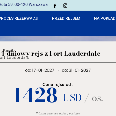
 Złota 59, 00-120 Warszawa
PROCES REZERWACJI
PRZED REJSEM
NA POKŁAD
Karaiby
14-dniowy rejs z Fort Lauderdale
ort Lauderdale
od: 17-01-2027
·
do: 31-01-2027
1428
Cena rejsu od :
USD
/ os.
* Cena zawiera opłaty portowe