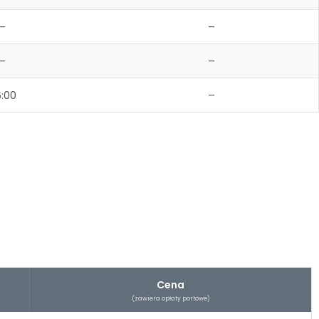
–
–
–
–
:00
–
Cena
(zawiera opłaty portowe)