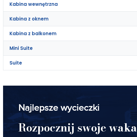
Kabina wewnętrzna
Kabina z oknem
Kabina z balkonem
Mini Suite
Suite
Najlepsze wycieczki
Rozpocznij swoje waka