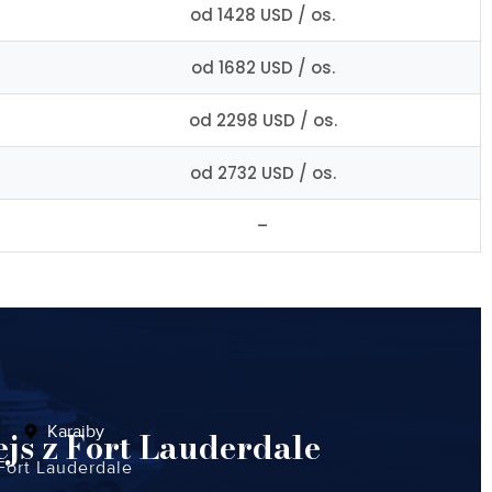
od 1428 USD / os.
od 1682 USD / os.
od 2298 USD / os.
od 2732 USD / os.
–
Karaiby
js z Fort Lauderdale
Fort Lauderdale