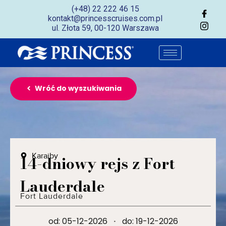
(+48) 22 222 46 15
kontakt@princesscruises.com.pl
ul. Złota 59, 00-120 Warszawa
Wróć do wyszukiwania
Karaiby
14-dniowy rejs z Fort
Lauderdale
Fort Lauderdale
od: 05-12-2026
·
do: 19-12-2026