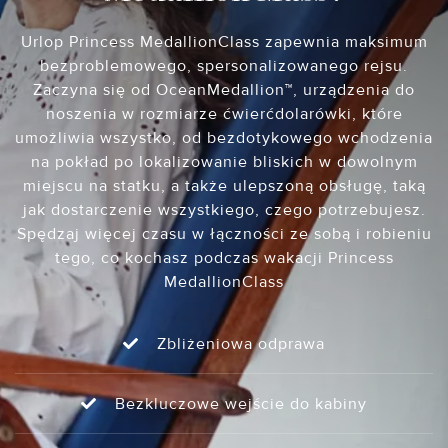
Urlop Princess MedallionClass zapewnia maksimum
bezproblemowego, spersonalizowanego rejsu.
Zaczyna się od OceanMedallion™, urządzenia do
noszenia w rozmiarze ćwierćdolarówki, które
umożliwia wszystko, od bezdotykowego wchodzenia
na pokład po lokalizowanie bliskich w dowolnym
miejscu na statku, a także ulepszoną obsługę, taką
jak dostarczenie wszystkiego, czego potrzebujesz.
Spędzaj więcej czasu w łączności ze sobą i robieniu
tego, co kochasz podczas wakacji Princess
MedallionClass
Zbliżeniowa odprawa
Bezkluczowe wejście do kabiny