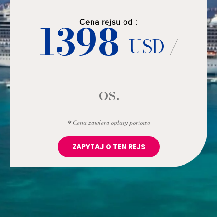
1398
Cena rejsu od :
USD
/
os.
* Cena zawiera opłaty portowe
ZAPYTAJ O TEN REJS