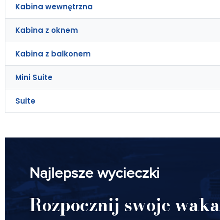
Kabina wewnętrzna
Kabina z oknem
Kabina z balkonem
Mini Suite
Suite
Najlepsze wycieczki
Rozpocznij swoje waka