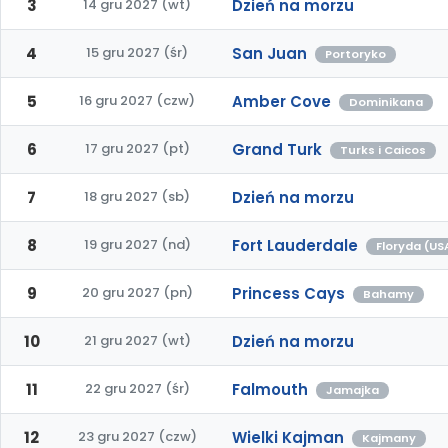
3
14 gru 2027 (wt)
Dzień na morzu
4
15 gru 2027 (śr)
San Juan
Portoryko
5
16 gru 2027 (czw)
Amber Cove
Dominikana
6
17 gru 2027 (pt)
Grand Turk
Turks i Caicos
7
18 gru 2027 (sb)
Dzień na morzu
8
19 gru 2027 (nd)
Fort Lauderdale
Floryda (US
9
20 gru 2027 (pn)
Princess Cays
Bahamy
10
21 gru 2027 (wt)
Dzień na morzu
11
22 gru 2027 (śr)
Falmouth
Jamajka
12
23 gru 2027 (czw)
Wielki Kajman
Kajmany