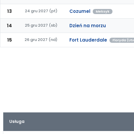
13
24 gru 2027 (pt)
Cozumel
Meksyk
14
25 gru 2027 (sb)
Dzień na morzu
15
26 gru 2027 (nd)
Fort Lauderdale
Floryda (US
Usługa