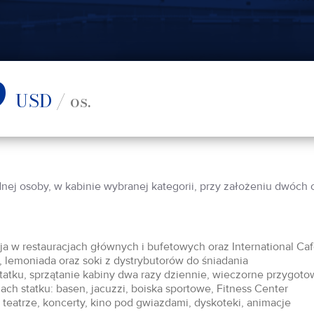
9
USD
/ os.
dnej osoby, w kabinie wybranej kategorii, przy założeniu dwóch
acja w restauracjach głównych i bufetowych oraz International Ca
 lemoniada oraz soki z dystrybutorów do śniadania
statku, sprzątanie kabiny dwa razy dziennie, wieczorne przygoto
ch statku: basen, jacuzzi, boiska sportowe, Fitness Center
teatrze, koncerty, kino pod gwiazdami, dyskoteki, animacje