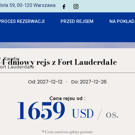
 Złota 59, 00-120 Warszawa
PROCES REZERWACJI
PRZED REJSEM
NA POKŁAD
Karaiby
14-dniowy rejs z Fort Lauderdale
ort Lauderdale
Od: 2027-12-12
·
Do: 2027-12-26
1659
Cena rejsu od :
USD
/ os.
* Cena zawiera opłaty portowe