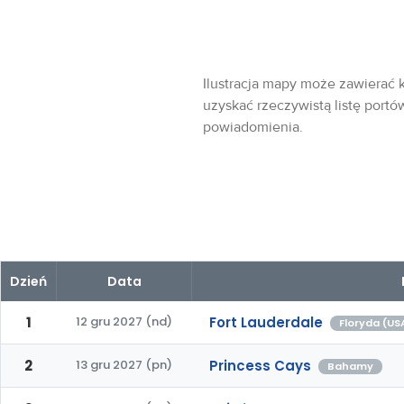
Ilustracja mapy może zawierać k
uzyskać rzeczywistą listę portó
powiadomienia.
Dzień
Data
1
12 gru 2027 (nd)
Fort Lauderdale
Floryda (US
2
13 gru 2027 (pn)
Princess Cays
Bahamy