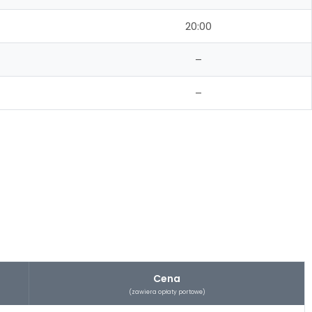
20:00
–
–
Cena
(zawiera opłaty portowe)