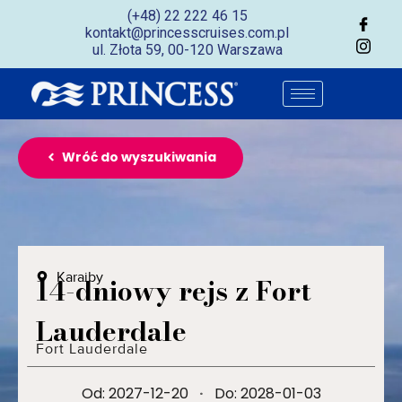
(+48) 22 222 46 15
kontakt@princesscruises.com.pl
ul. Złota 59, 00-120 Warszawa
Wróć do wyszukiwania
Karaiby
14-dniowy rejs z Fort
Lauderdale
Fort Lauderdale
Od: 2027-12-20
·
Do: 2028-01-03