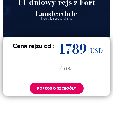
14-dniowy rejs z Fort
Lauderdale
Fort Lauderdale
1789
Cena rejsu od :
USD
/ os.
POPROŚ O SZCEGÓŁY