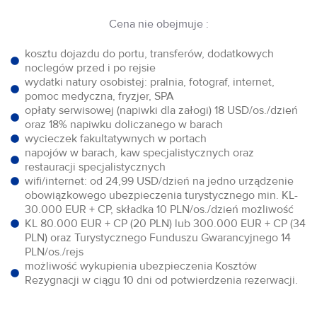
Cena nie obejmuje :
kosztu dojazdu do portu, transferów, dodatkowych
noclegów przed i po rejsie
wydatki natury osobistej: pralnia, fotograf, internet,
pomoc medyczna, fryzjer, SPA
opłaty serwisowej (napiwki dla załogi) 18 USD/os./dzień
oraz 18% napiwku doliczanego w barach
wycieczek fakultatywnych w portach
napojów w barach, kaw specjalistycznych oraz
restauracji specjalistycznych
wifi/internet: od 24,99 USD/dzień na jedno urządzenie
obowiązkowego ubezpieczenia turystycznego min. KL-
30.000 EUR + CP, składka 10 PLN/os./dzień możliwość
KL 80.000 EUR + CP (20 PLN) lub 300.000 EUR + CP (34
PLN) oraz Turystycznego Funduszu Gwarancyjnego 14
PLN/os./rejs
możliwość wykupienia ubezpieczenia Kosztów
Rezygnacji w ciągu 10 dni od potwierdzenia rezerwacji.