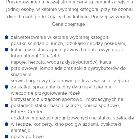
Prezentowane na naszej stronie ceny są cenami za rejs dla
jednej osoby, w kabinie wybranej kategorii, przy założeniu
dwóch osób podróżujących w kabinie. Poniżej szczegóły:
Cena obejmuje :
zakwaterowanie w kabinie wybranej kategorii
posiłki: śniadanie, lunch, przekąski między posiłkami,
kolacja w restauracjach głównych i bufetowych oraz
International Cafe 24 h
napoje: herbata, woda (z dystrybutorów), kawa
przelewowa, lemoniada oraz soki z dystrybutorów do
śniadania
serwis bagażowy i kabinowy: podczas wejścia i zejścia
ze statku, sprzątanie kabiny dwa razy dziennie,
wieczorne przygotowanie łóżek,
korzystanie z urządzeń sportowo - rekreacyjnych na
pokładach statku: basen, jacuzzi, boiska sportowe,
Fitness Center
udział w imprezach organizowanych na statku: spektakle
w teatrze, koncerty, kino pod gwiazdami, dyskoteki,
animacje
opłaty portowe