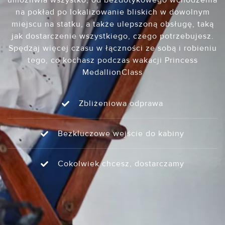
umożliwia wszystko, od bezdotykowego wchodzenia
na pokład po lokalizowanie bliskich w dowolnym
miejscu na statku, a także ulepszoną obsługę, taką
jak dostarczenie wszystkiego, czego potrzebujesz.
Spędzaj więcej czasu w łączności ze sobą i robieniu
tego, co kochasz podczas wakacji Princess
MedallionClass
Zbliżeniowa odprawa
Bezkluczowe wejście do kabiny
Cokolwiek chcesz, dostarczamy