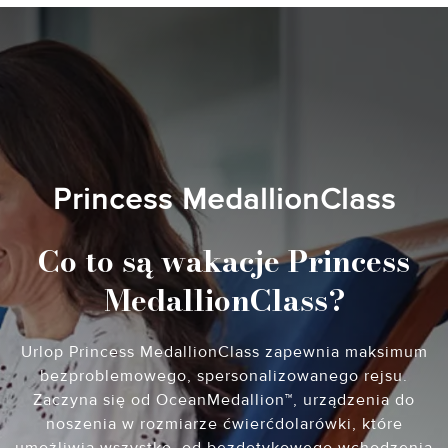
Princess MedallionClass
Co to są wakacje Princess
MedallionClass?
Urlop Princess MedallionClass zapewnia maksimum
bezproblemowego, spersonalizowanego rejsu.
Zaczyna się od OceanMedallion™, urządzenia do
noszenia w rozmiarze ćwierćdolarówki, które