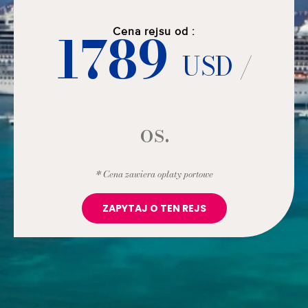
1789
Cena rejsu od :
USD
/
os.
* Cena zawiera opłaty portowe
ZAPYTAJ O TEN REJS