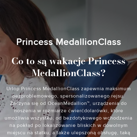
Princess MedallionClass
Co to są wakacje Princess
MedallionClass?
Urlop Princess MedallionClass zapewnia maksimum
bezproblemowego, spersonalizowanego rejsu.
Zaczyna się od OceanMedallion™, urządzenia do
noszenia w rozmiarze ćwierćdolarówki, które
umożliwia wszystko, od bezdotykowego wchodzenia
na pokład po lokalizowanie bliskich w dowolnym
miejscu na statku, a także ulepszoną obsługę, taką