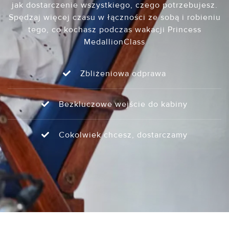
jak dostarczenie wszystkiego, czego potrzebujesz.
Spędzaj więcej czasu w łączności ze sobą i robieniu
tego, co kochasz podczas wakacji Princess
MedallionClass
Zbliżeniowa odprawa
Bezkluczowe wejście do kabiny
Cokolwiek chcesz, dostarczamy