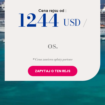
1244
Cena rejsu od :
USD
/
os.
* Cena zawiera opłaty portowe
ZAPYTAJ O TEN REJS