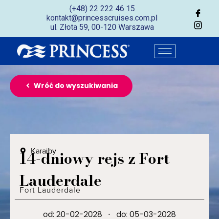
(+48) 22 222 46 15
kontakt@princesscruises.com.pl
ul. Złota 59, 00-120 Warszawa
Wróć do wyszukiwania
Karaiby
14-dniowy rejs z Fort
Lauderdale
Fort Lauderdale
od: 20-02-2028
·
do: 05-03-2028