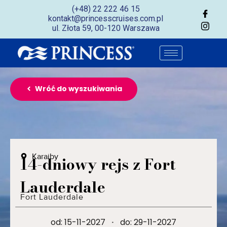
(+48) 22 222 46 15
kontakt@princesscruises.com.pl
ul. Złota 59, 00-120 Warszawa
Wróć do wyszukiwania
Karaiby
14-dniowy rejs z Fort
Lauderdale
Fort Lauderdale
od: 15-11-2027
·
do: 29-11-2027