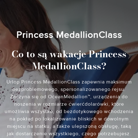
Princess MedallionClass
Co to są wakacje Princess
MedallionClass?
Urlop Princess MedallionClass zapewnia maksimum
bezproblemowego, spersonalizowanego rejsu.
Zaczyna się od OceanMedallion™, urządzenia do
noszenia w rozmiarze ćwierćdolarówki, które
umożliwia wszystko, od bezdotykowego wchodzenia
na pokład po lokalizowanie bliskich w dowolnym
miejscu na statku, a także ulepszoną obsługę, taką
jak dostarczenie wszystkiego, czego potrzebujesz.