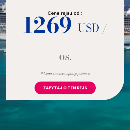
1269
Cena rejsu od :
USD
/
os.
* Cena zawiera opłaty portowe
ZAPYTAJ O TEN REJS