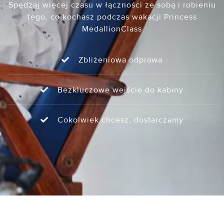
Spędzaj więcej czasu w łączności ze sobą i robieniu
tego, co kochasz podczas wakacji Princess
MedallionClass
Zbliżeniowa odprawa
Bezkluczowe wejście do kabiny
Cokolwiek chcesz, dostarczamy