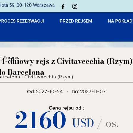
 Złota 59, 00-120 Warszawa
PROCES REZERWACJI
PRZED REJSEM
NA POKŁAD
Europa
14-dniowy rejs z Civitavecchia (Rzym)
do Barcelona
arcelona
|
Civitavecchia (Rzym)
Od: 2027-10-24
·
Do: 2027-11-07
2160
Cena rejsu od :
USD
/ os.