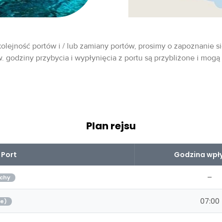
olejność portów i / lub zamiany portów, prosimy o zapoznanie si
w. godziny przybycia i wypłynięcia z portu są przybliżone i mogą
Plan rejsu
Port
Godzina wpły
–
chy
07:00
je)