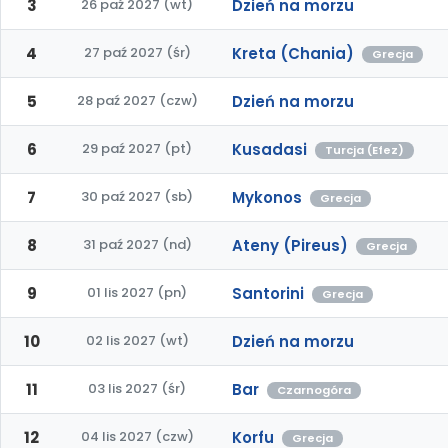
3
26 paź 2027 (wt)
Dzień na morzu
4
27 paź 2027 (śr)
Kreta (Chania)
Grecja
5
28 paź 2027 (czw)
Dzień na morzu
6
29 paź 2027 (pt)
Kusadasi
Turcja (Efez)
7
30 paź 2027 (sb)
Mykonos
Grecja
8
31 paź 2027 (nd)
Ateny (Pireus)
Grecja
9
01 lis 2027 (pn)
Santorini
Grecja
10
02 lis 2027 (wt)
Dzień na morzu
11
03 lis 2027 (śr)
Bar
Czarnogóra
12
04 lis 2027 (czw)
Korfu
Grecja