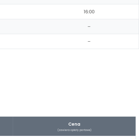
16:00
–
–
Cena
(zawiera opłaty portowe)