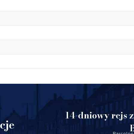
14-dniowy rejs 
cje
Barcelon