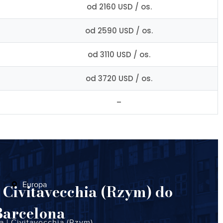
od 2160 USD / os.
od 2590 USD / os.
od 3110 USD / os.
od 3720 USD / os.
–
Europa
z Civitavecchia (Rzym) do
Barcelona
a
|
Civitavecchia (Rzym)