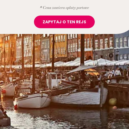
* Cena zawiera opłaty portowe
ZAPYTAJ O TEN REJS