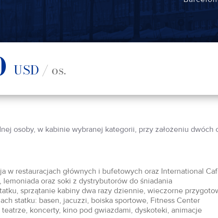
0
USD
/ os.
dnej osoby, w kabinie wybranej kategorii, przy założeniu dwóch
acja w restauracjach głównych i bufetowych oraz International Ca
 lemoniada oraz soki z dystrybutorów do śniadania
statku, sprzątanie kabiny dwa razy dziennie, wieczorne przygoto
ch statku: basen, jacuzzi, boiska sportowe, Fitness Center
teatrze, koncerty, kino pod gwiazdami, dyskoteki, animacje