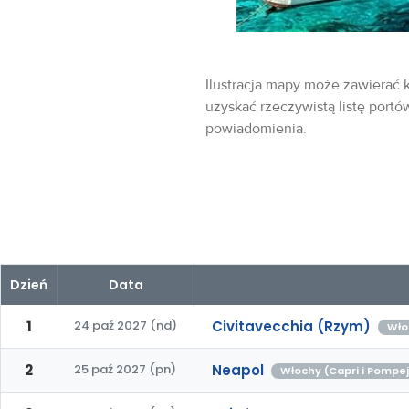
Ilustracja mapy może zawierać k
uzyskać rzeczywistą listę portó
powiadomienia.
Dzień
Data
1
24 paź 2027 (nd)
Civitavecchia (Rzym)
Wło
2
25 paź 2027 (pn)
Neapol
Włochy (Capri i Pompe