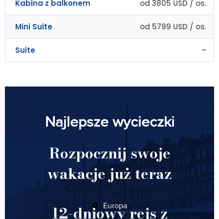
Kabina z balkonem
od 3805 USD / os.
Mini Suite
od 5799 USD / os.
Suite
–
Najlepsze wycieczki
Rozpocznij swoje
wakacje już teraz
Europa
12-dniowy rejs z