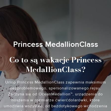
Princess MedallionClass
Co to są wakacje Princess
MedallionClass?
Urlop Princess MedallionClass zapewnia maksimum
bezproblemowego, spersonalizowanego rejsu.
Zaczyna się od OceanMedallion™, urządzenia do
noszenia w rozmiarze ćwierćdolarówki, które
umożliwia wszystko, od bezdotykowego wchodzenia