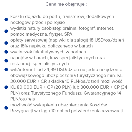
Cena nie obejmuje :
kosztu dojazdu do portu, transferów, dodatkowych
noclegów przed i po rejsie
wydatki natury osobistej: pralnia, fotograf, internet,
pomoc medyczna, fryzjer, SPA
opłaty serwisowej (napiwki dla załogi) 18 USD/os./dzień
oraz 18% napiwku doliczanego w barach
wycieczek fakultatywnych w portach
napojów w barach, kaw specjalistycznych oraz
restauracji specjalistycznych
wifi/internet: od 24,99 USD/dzień na jedno urządzenie
obowiązkowego ubezpieczenia turystycznego min. KL-
30.000 EUR + CP, składka 10 PLN/os./dzień możliwość
KL 80.000 EUR + CP (20 PLN) lub 300.000 EUR + CP (34
PLN) oraz Turystycznego Funduszu Gwarancyjnego 14
PLN/os./rejs
możliwość wykupienia ubezpieczenia Kosztów
Rezygnacji w ciągu 10 dni od potwierdzenia rezerwacji.