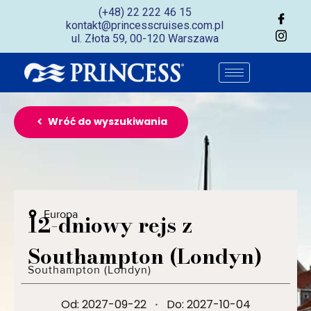
(+48) 22 222 46 15
kontakt@princesscruises.com.pl
ul. Złota 59, 00-120 Warszawa
Wróć do wyszukiwania
Europa
12-dniowy rejs z
Southampton (Londyn)
Southampton (Londyn)
Od: 2027-09-22
·
Do: 2027-10-04