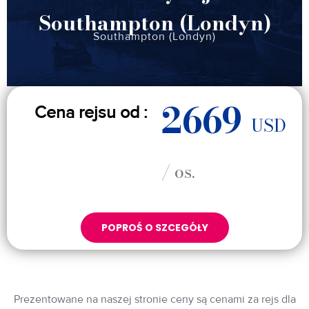
Southampton (Londyn)
Southampton (Londyn)
2669
Cena rejsu od :
USD
/ os.
POPROŚ O SZCEGÓŁY
Prezentowane na naszej stronie ceny są cenami za rejs dla