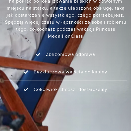
na pokład po lokalizowanie bliskich w dowolnym
miejscu na statku, a także ulepszoną obsługę, taką
jak dostarczenie wszystkiego, czego potrzebujesz.
Spędzaj więcej czasu w łączności ze sobą i robieniu
tego, co kochasz podczas wakacji Princess
MedallionClass
Zbliżeniowa odprawa
Bezkluczowe wejście do kabiny
Cokolwiek chcesz, dostarczamy