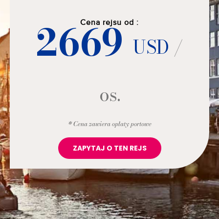
2669
Cena rejsu od :
USD
/
os.
* Cena zawiera opłaty portowe
ZAPYTAJ O TEN REJS