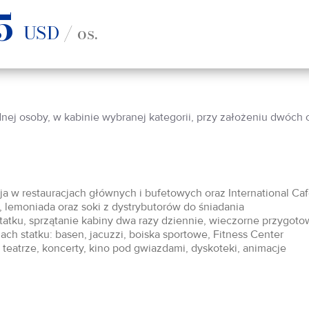
5
USD
/ os.
dnej osoby, w kabinie wybranej kategorii, przy założeniu dwóch
acja w restauracjach głównych i bufetowych oraz International Ca
 lemoniada oraz soki z dystrybutorów do śniadania
statku, sprzątanie kabiny dwa razy dziennie, wieczorne przygoto
ch statku: basen, jacuzzi, boiska sportowe, Fitness Center
teatrze, koncerty, kino pod gwiazdami, dyskoteki, animacje