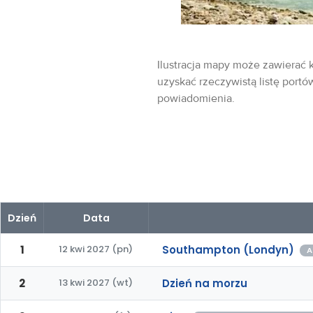
Ilustracja mapy może zawierać k
uzyskać rzeczywistą listę portó
powiadomienia.
Dzień
Data
1
12 kwi 2027 (pn)
Southampton (Londyn)
A
2
13 kwi 2027 (wt)
Dzień na morzu