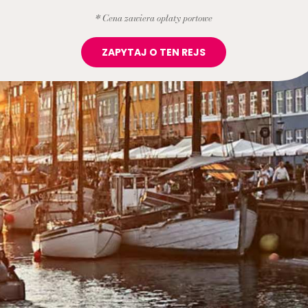
* Cena zawiera opłaty portowe
ZAPYTAJ O TEN REJS