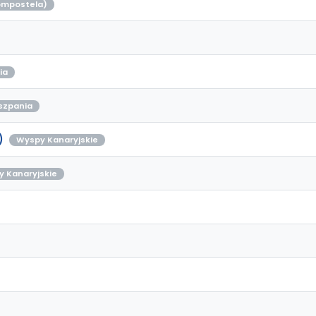
ompostela)
ia
szpania
)
Wyspy Kanaryjskie
 Kanaryjskie