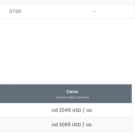
07:00
–
Cena
(zawiera opłaty portowe)
od 2045 USD / os.
od 3065 USD / os.