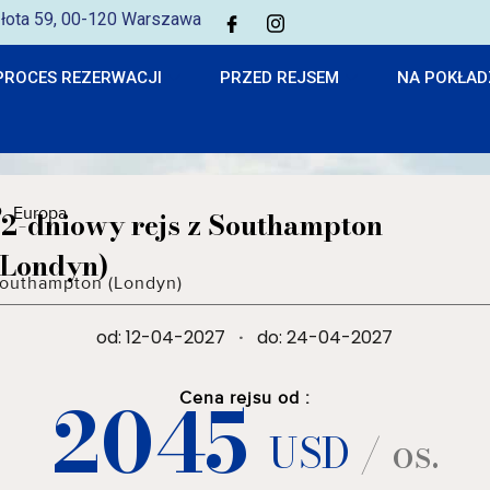
 Złota 59, 00-120 Warszawa
PROCES REZERWACJI
PRZED REJSEM
NA POKŁAD
Europa
12-dniowy rejs z Southampton
(Londyn)
outhampton (Londyn)
od: 12-04-2027
·
do: 24-04-2027
2045
Cena rejsu od :
USD
/ os.