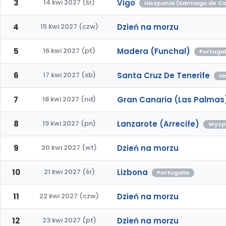
3
14 kwi 2027 (śr)
Vigo
Hiszpania (Santiago de C
4
15 kwi 2027 (czw)
Dzień na morzu
5
16 kwi 2027 (pt)
Madera (Funchal)
Portugal
6
17 kwi 2027 (sb)
Santa Cruz De Tenerife
Hi
7
18 kwi 2027 (nd)
Gran Canaria (Las Palmas
8
19 kwi 2027 (pn)
Lanzarote (Arrecife)
Wyspy
9
20 kwi 2027 (wt)
Dzień na morzu
10
21 kwi 2027 (śr)
Lizbona
Portugalia
11
22 kwi 2027 (czw)
Dzień na morzu
12
23 kwi 2027 (pt)
Dzień na morzu