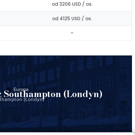
od 3206 USD / os.
od 4125 USD / os.
–
Europa
 z Southampton (Londyn)
thampton (Londyn)