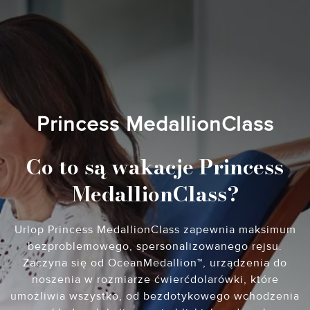
Princess MedallionClass
Co to są wakacje Princess
MedallionClass?
Urlop Princess MedallionClass zapewnia maksimum
bezproblemowego, spersonalizowanego rejsu.
Zaczyna się od OceanMedallion™, urządzenia do
noszenia w rozmiarze ćwierćdolarówki, które
umożliwia wszystko, od bezdotykowego wchodzenia