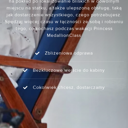
na pokład po lokalizowanie bliskich w dowolnym
miejscu na statku, a także ulepszoną obsługę, taką
jak dostarczenie wszystkiego, czego potrzebujesz.
Spędzaj więcej czasu w łączności ze sobą i robieniu
tego, co kochasz podczas wakacji Princess
MedallionClass
Zbliżeniowa odprawa
Bezkluczowe wejście do kabiny
Cokolwiek chcesz, dostarczamy