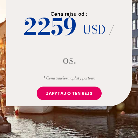
2259
Cena rejsu od :
USD
/
os.
* Cena zawiera opłaty portowe
ZAPYTAJ O TEN REJS