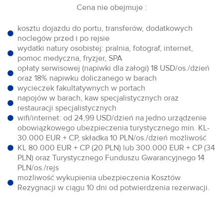
Cena nie obejmuje :
kosztu dojazdu do portu, transferów, dodatkowych
noclegów przed i po rejsie
wydatki natury osobistej: pralnia, fotograf, internet,
pomoc medyczna, fryzjer, SPA
opłaty serwisowej (napiwki dla załogi) 18 USD/os./dzień
oraz 18% napiwku doliczanego w barach
wycieczek fakultatywnych w portach
napojów w barach, kaw specjalistycznych oraz
restauracji specjalistycznych
wifi/internet: od 24,99 USD/dzień na jedno urządzenie
obowiązkowego ubezpieczenia turystycznego min. KL-
30.000 EUR + CP, składka 10 PLN/os./dzień możliwość
KL 80.000 EUR + CP (20 PLN) lub 300.000 EUR + CP (34
PLN) oraz Turystycznego Funduszu Gwarancyjnego 14
PLN/os./rejs
możliwość wykupienia ubezpieczenia Kosztów
Rezygnacji w ciągu 10 dni od potwierdzenia rezerwacji.