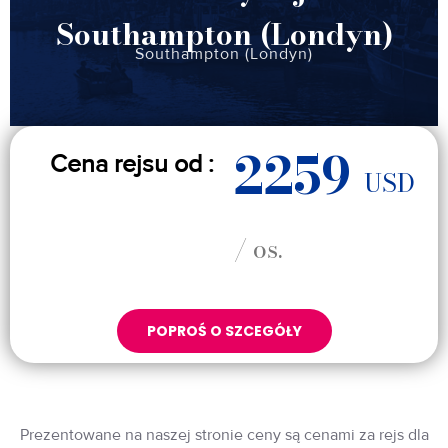
Southampton (Londyn)
Southampton (Londyn)
2259
Cena rejsu od :
USD
/ os.
POPROŚ O SZCEGÓŁY
Prezentowane na naszej stronie ceny są cenami za rejs dla