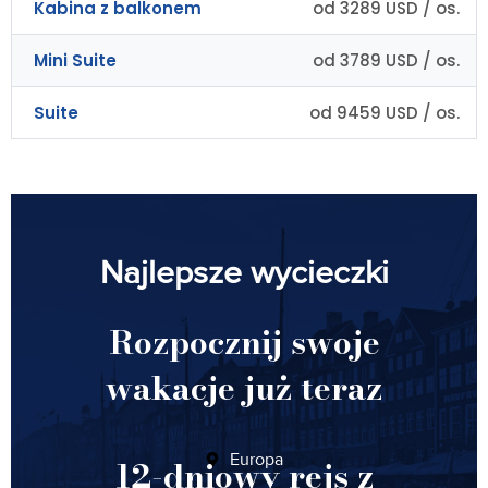
Kabina z balkonem
od 3289 USD / os.
Mini Suite
od 3789 USD / os.
Suite
od 9459 USD / os.
Najlepsze wycieczki
Rozpocznij swoje
wakacje już teraz
Europa
12-dniowy rejs z