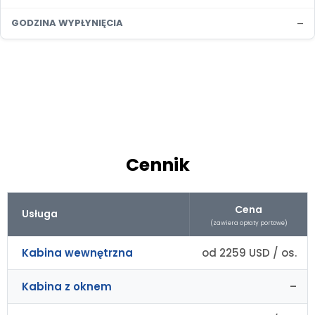
–
GODZINA WYPŁYNIĘCIA
Cennik
Cena
Usługa
(zawiera opłaty portowe)
Kabina wewnętrzna
od 2259 USD / os.
Kabina z oknem
–