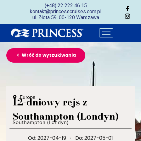
(+48) 22 222 46 15
kontakt@princesscruises.com.pl
ul. Złota 59, 00-120 Warszawa
Wróć do wyszukiwania
Europa
12-dniowy rejs z
Southampton (Londyn)
Southampton (Londyn)
Od: 2027-04-19
·
Do: 2027-05-01