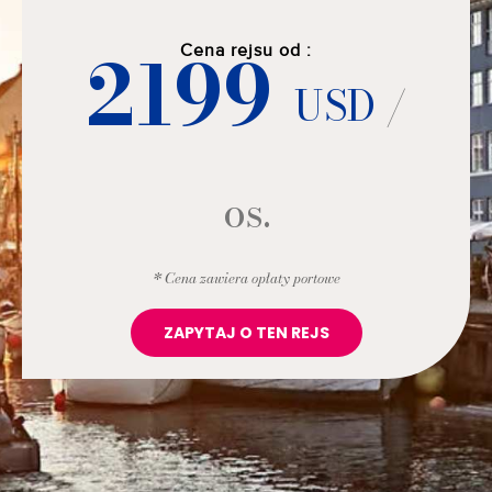
2199
Cena rejsu od :
USD
/
os.
* Cena zawiera opłaty portowe
ZAPYTAJ O TEN REJS