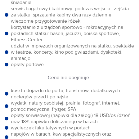
śniadania
serwis bagażowy i kabinowy: podczas wejścia i zejścia
ze statku, sprzątanie kabiny dwa razy dziennie,
wieczorne przygotowanie łóżek,
korzystanie z urządzeń sportowo - rekreacyjnych na
pokładach statku: basen, jacuzzi, boiska sportowe,
Fitness Center
udział w imprezach organizowanych na statku: spektakle
w teatrze, koncerty, kino pod gwiazdami, dyskoteki,
animacje
opłaty portowe
Cena nie obejmuje :
kosztu dojazdu do portu, transferów, dodatkowych
noclegów przed i po rejsie
wydatki natury osobistej: pralnia, fotograf, internet,
pomoc medyczna, fryzjer, SPA
opłaty serwisowej (napiwki dla załogi) 18 USD/os./dzień
oraz 18% napiwku doliczanego w barach
wycieczek fakultatywnych w portach
napojów w barach, kaw specjalistycznych oraz