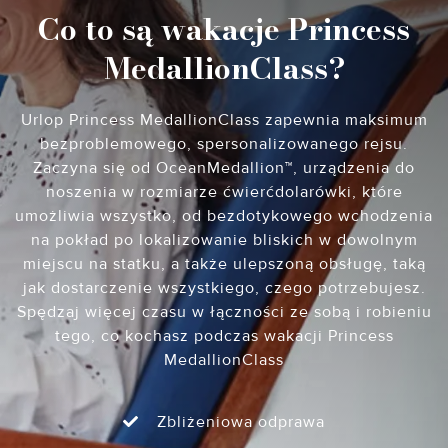
Co to są wakacje Princess
MedallionClass?
Urlop Princess MedallionClass zapewnia maksimum
bezproblemowego, spersonalizowanego rejsu.
Zaczyna się od OceanMedallion™, urządzenia do
noszenia w rozmiarze ćwierćdolarówki, które
umożliwia wszystko, od bezdotykowego wchodzenia
na pokład po lokalizowanie bliskich w dowolnym
miejscu na statku, a także ulepszoną obsługę, taką
jak dostarczenie wszystkiego, czego potrzebujesz.
Spędzaj więcej czasu w łączności ze sobą i robieniu
tego, co kochasz podczas wakacji Princess
MedallionClass
Zbliżeniowa odprawa