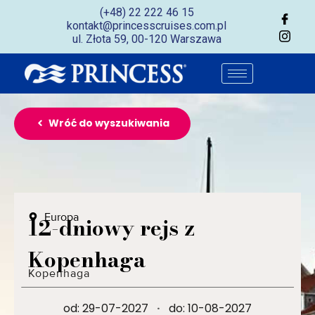
(+48) 22 222 46 15
kontakt@princesscruises.com.pl
ul. Złota 59, 00-120 Warszawa
Wróć do wyszukiwania
Europa
12-dniowy rejs z
Kopenhaga
Kopenhaga
od: 29-07-2027
·
do: 10-08-2027