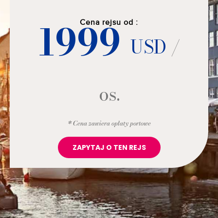
1999
Cena rejsu od :
USD
/
os.
* Cena zawiera opłaty portowe
ZAPYTAJ O TEN REJS