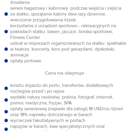
śniadania
serwis bagażowy i kabinowy: podczas wejścia i zejścia
ze statku, sprzątanie kabiny dwa razy dziennie,
wieczorne przygotowanie łóżek,
korzystanie z urządzeń sportowo - rekreacyjnych na
pokładach statku: basen, jacuzzi, boiska sportowe,
Fitness Center
udział w imprezach organizowanych na statku: spektakle
w teatrze, koncerty, kino pod gwiazdami, dyskoteki,
animacje
opłaty portowe
Cena nie obejmuje :
kosztu dojazdu do portu, transferów, dodatkowych
noclegów przed i po rejsie
wydatki natury osobistej: pralnia, fotograf, internet,
pomoc medyczna, fryzjer, SPA
opłaty serwisowej (napiwki dla załogi) 18 USD/os./dzień
oraz 18% napiwku doliczanego w barach
wycieczek fakultatywnych w portach
napojów w barach, kaw specjalistycznych oraz