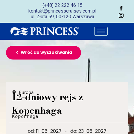
(+48) 22 222 46 15
kontakt@princesscruises.com.pl
ul. Złota 59, 00-120 Warszawa
Wróć do wyszukiwania
Europa
12-dniowy rejs z
Kopenhaga
Kopenhaga
od: 11-06-2027
·
do: 23-06-2027