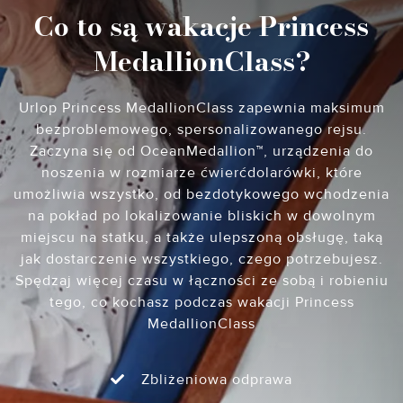
Co to są wakacje Princess
MedallionClass?
Urlop Princess MedallionClass zapewnia maksimum
bezproblemowego, spersonalizowanego rejsu.
Zaczyna się od OceanMedallion™, urządzenia do
noszenia w rozmiarze ćwierćdolarówki, które
umożliwia wszystko, od bezdotykowego wchodzenia
na pokład po lokalizowanie bliskich w dowolnym
miejscu na statku, a także ulepszoną obsługę, taką
jak dostarczenie wszystkiego, czego potrzebujesz.
Spędzaj więcej czasu w łączności ze sobą i robieniu
tego, co kochasz podczas wakacji Princess
MedallionClass
Zbliżeniowa odprawa