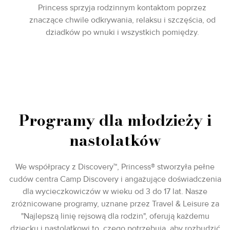
Princess sprzyja rodzinnym kontaktom poprzez
znaczące chwile odkrywania, relaksu i szczęścia, od
dziadków po wnuki i wszystkich pomiędzy.
Programy dla młodzieży i
nastolatków
We współpracy z Discovery™, Princess® stworzyła pełne
cudów centra Camp Discovery i angażujące doświadczenia
dla wycieczkowiczów w wieku od 3 do 17 lat. Nasze
zróżnicowane programy, uznane przez Travel & Leisure za
"Najlepszą linię rejsową dla rodzin", oferują każdemu
dziecku i nastolatkowi to, czego potrzebują, aby rozbudzić