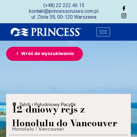
(+48) 22 222 46 15
kontakt@princesscruises.com.pl
ul. Złota 59, 00-120 Warszawa
Wróć do wyszukiwania
Tahiti i Południowy Pacyfik
12-dniowy rejs z
Honolulu do Vancouver
Honolulu
|
Vancouver