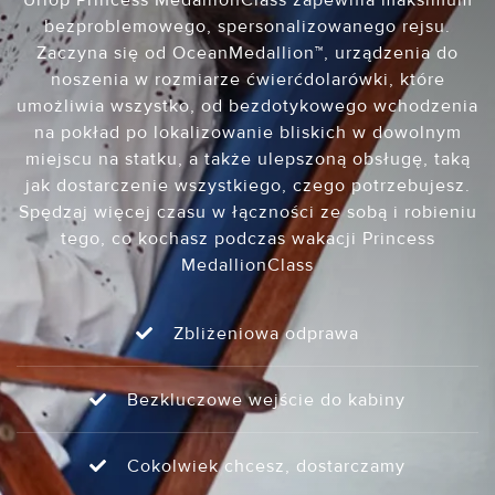
bezproblemowego, spersonalizowanego rejsu.
Zaczyna się od OceanMedallion™, urządzenia do
noszenia w rozmiarze ćwierćdolarówki, które
umożliwia wszystko, od bezdotykowego wchodzenia
na pokład po lokalizowanie bliskich w dowolnym
miejscu na statku, a także ulepszoną obsługę, taką
jak dostarczenie wszystkiego, czego potrzebujesz.
Spędzaj więcej czasu w łączności ze sobą i robieniu
tego, co kochasz podczas wakacji Princess
MedallionClass
Zbliżeniowa odprawa
Bezkluczowe wejście do kabiny
Cokolwiek chcesz, dostarczamy