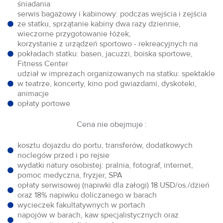
śniadania
serwis bagażowy i kabinowy: podczas wejścia i zejścia
ze statku, sprzątanie kabiny dwa razy dziennie,
wieczorne przygotowanie łóżek,
korzystanie z urządzeń sportowo - rekreacyjnych na
pokładach statku: basen, jacuzzi, boiska sportowe,
Fitness Center
udział w imprezach organizowanych na statku: spektakle
w teatrze, koncerty, kino pod gwiazdami, dyskoteki,
animacje
opłaty portowe
Cena nie obejmuje :
kosztu dojazdu do portu, transferów, dodatkowych
noclegów przed i po rejsie
wydatki natury osobistej: pralnia, fotograf, internet,
pomoc medyczna, fryzjer, SPA
opłaty serwisowej (napiwki dla załogi) 18 USD/os./dzień
oraz 18% napiwku doliczanego w barach
wycieczek fakultatywnych w portach
napojów w barach, kaw specjalistycznych oraz