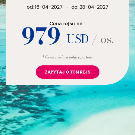
od: 16-04-2027
·
do: 28-04-2027
979
Cena rejsu od :
USD
/ os.
* Cena zawiera opłaty portowe
ZAPYTAJ O TEN REJS