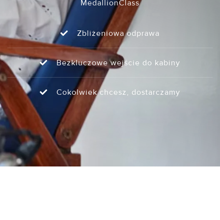
MedallionClass
Zbliżeniowa odprawa
Bezkluczowe wejście do kabiny
Cokolwiek chcesz, dostarczamy