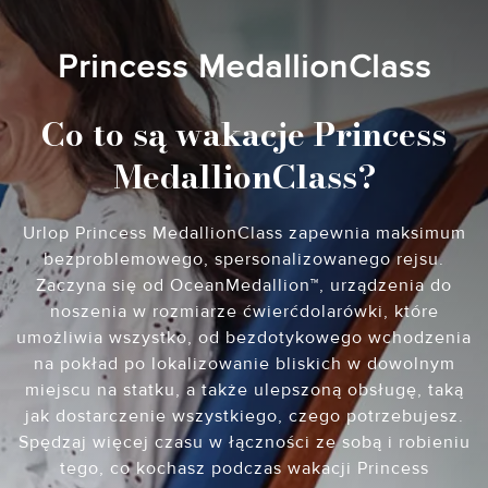
Princess MedallionClass
Co to są wakacje Princess
MedallionClass?
Urlop Princess MedallionClass zapewnia maksimum
bezproblemowego, spersonalizowanego rejsu.
Zaczyna się od OceanMedallion™, urządzenia do
noszenia w rozmiarze ćwierćdolarówki, które
umożliwia wszystko, od bezdotykowego wchodzenia
na pokład po lokalizowanie bliskich w dowolnym
miejscu na statku, a także ulepszoną obsługę, taką
jak dostarczenie wszystkiego, czego potrzebujesz.
Spędzaj więcej czasu w łączności ze sobą i robieniu
tego, co kochasz podczas wakacji Princess