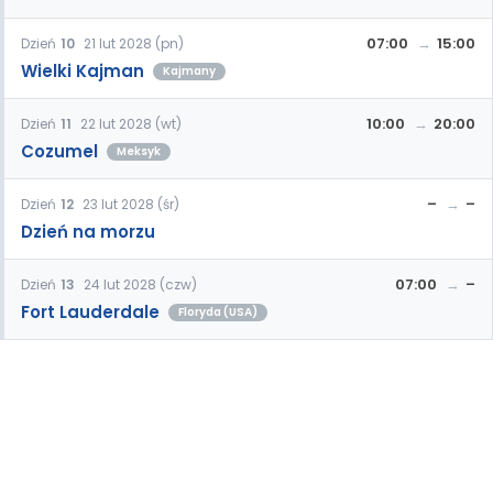
07:00
15:00
Dzień
10
21 lut 2028 (pn)
Wielki Kajman
Kajmany
10:00
20:00
Dzień
11
22 lut 2028 (wt)
Cozumel
Meksyk
–
–
Dzień
12
23 lut 2028 (śr)
Dzień na morzu
07:00
–
Dzień
13
24 lut 2028 (czw)
Fort Lauderdale
Floryda (USA)