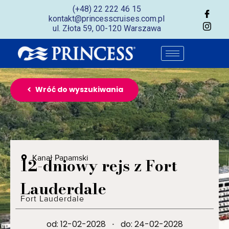
(+48) 22 222 46 15
kontakt@princesscruises.com.pl
ul. Złota 59, 00-120 Warszawa
Wróć do wyszukiwania
Kanał Panamski
12-dniowy rejs z Fort
Lauderdale
Fort Lauderdale
od: 12-02-2028
·
do: 24-02-2028