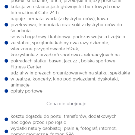
posiłki: śniadanie, lunch, przekąski między posiłkami,
kolacja w restauracjach głównych i bufetowych oraz
International Cafe 24 h
napoje: herbata, woda (z dystrybutorów), kawa
przelewowa, lemoniada oraz soki z dystrybutorów do
śniadania
serwis bagażowy i kabinowy: podczas wejścia i zejścia
ze statku, sprzątanie kabiny dwa razy dziennie,
wieczorne przygotowanie łóżek,
korzystanie z urządzeń sportowo - rekreacyjnych na
pokładach statku: basen, jacuzzi, boiska sportowe,
Fitness Center
udział w imprezach organizowanych na statku: spektakle
w teatrze, koncerty, kino pod gwiazdami, dyskoteki,
animacje
opłaty portowe
Cena nie obejmuje :
kosztu dojazdu do portu, transferów, dodatkowych
noclegów przed i po rejsie
wydatki natury osobistej: pralnia, fotograf, internet,
pomoc medyczna, fryzjer, SPA