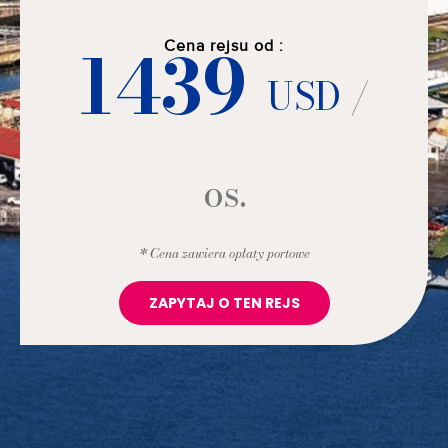
1439
Cena rejsu od :
USD
/
os.
* Cena zawiera opłaty portowe
ZAPYTAJ O TEN REJS