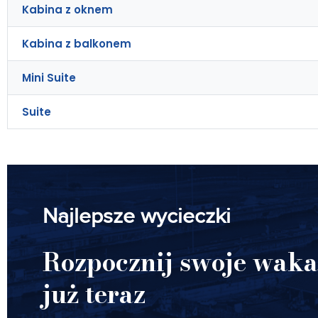
Kabina z oknem
Kabina z balkonem
Mini Suite
Suite
Najlepsze wycieczki
Rozpocznij swoje waka
już teraz