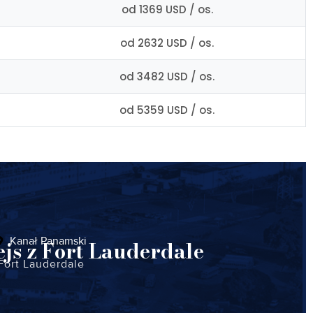
od 1369 USD / os.
od 2632 USD / os.
od 3482 USD / os.
od 5359 USD / os.
Kanał Panamski
js z Fort Lauderdale
Fort Lauderdale