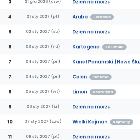
3
31 gru 2026 (czw)
Dzień na morzu
4
01 sty 2027 (pt)
Aruba
Jordania
5
02 sty 2027 (sb)
Dzień na morzu
6
03 sty 2027 (nd)
Kartagena
Kolumbia
7
04 sty 2027 (pn)
Kanał Panamski (Nowe Śluz
7
04 sty 2027 (pn)
Colon
Panama
8
05 sty 2027 (wt)
Limon
Kostaryka
9
06 sty 2027 (śr)
Dzień na morzu
10
07 sty 2027 (czw)
Wielki Kajman
Kajmany
11
08 sty 2027 (pt)
Dzień na morzu