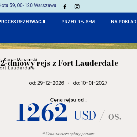
 Złota 59, 00-120 Warszawa
PROCES REZERWACJI
PRZED REJSEM
NA POKŁAD
Kanał Panamski
12-dniowy rejs z Fort Lauderdale
ort Lauderdale
od: 29-12-2026
·
do: 10-01-2027
1262
Cena rejsu od :
USD
/ os.
* Cena zawiera opłaty portowe