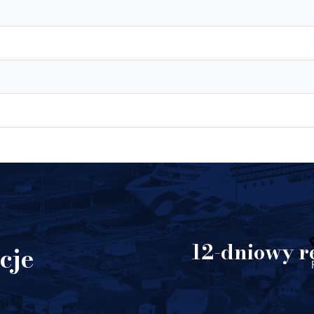
12-dniowy re
cje