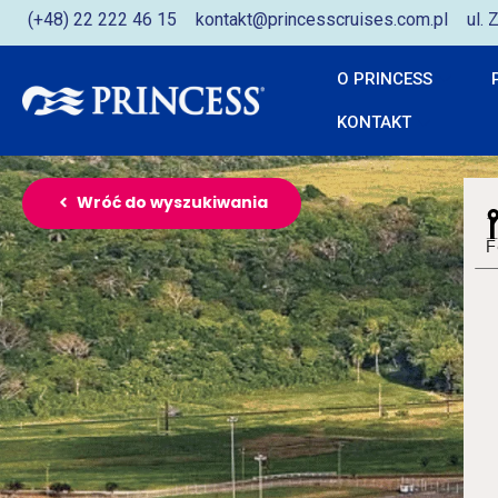
(+48) 22 222 46 15
kontakt@princesscruises.com.pl
ul.
O PRINCESS
KONTAKT
Wróć do wyszukiwania
F