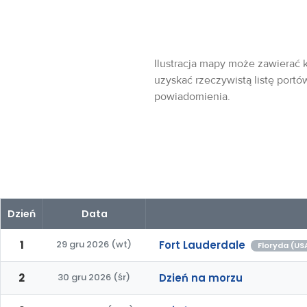
Ilustracja mapy może zawierać k
uzyskać rzeczywistą listę portó
powiadomienia.
Dzień
Data
1
29 gru 2026 (wt)
Fort Lauderdale
Floryda (US
2
30 gru 2026 (śr)
Dzień na morzu