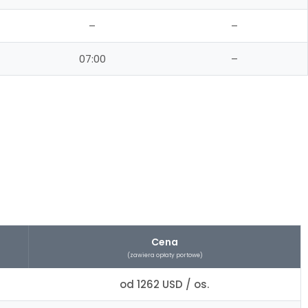
–
–
07:00
–
Cena
(zawiera opłaty portowe)
od 1262 USD / os.