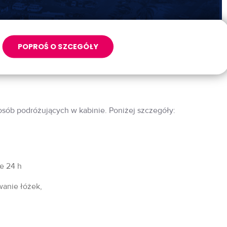
POPROŚ O SZCEGÓŁY
 osób podróżujących w kabinie. Poniżej szczegóły:
fe 24 h
wanie łóżek,