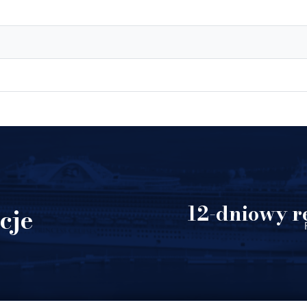
12-dniowy re
cje