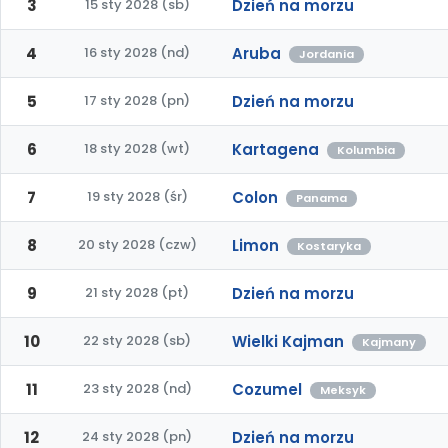
3
15 sty 2028 (sb)
Dzień na morzu
4
16 sty 2028 (nd)
Aruba
Jordania
5
17 sty 2028 (pn)
Dzień na morzu
6
18 sty 2028 (wt)
Kartagena
Kolumbia
7
19 sty 2028 (śr)
Colon
Panama
8
20 sty 2028 (czw)
Limon
Kostaryka
9
21 sty 2028 (pt)
Dzień na morzu
10
22 sty 2028 (sb)
Wielki Kajman
Kajmany
11
23 sty 2028 (nd)
Cozumel
Meksyk
12
24 sty 2028 (pn)
Dzień na morzu