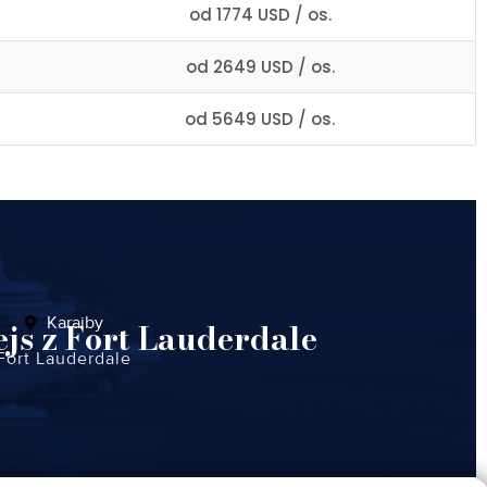
od 1774 USD / os.
od 2649 USD / os.
od 5649 USD / os.
Karaiby
js z Fort Lauderdale
Fort Lauderdale