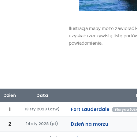
Ilustracja mapy może zawierać k
uzyskać rzeczywistą listę portó
powiadomienia.
Dzień
Data
1
13 sty 2028 (czw)
Fort Lauderdale
Floryda (US
2
14 sty 2028 (pt)
Dzień na morzu