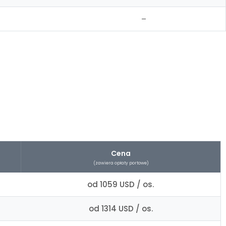
–
Cena
(zawiera opłaty portowe)
od 1059 USD / os.
od 1314 USD / os.