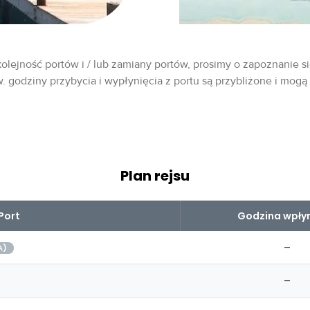
olejność portów i / lub zamiany portów, prosimy o zapoznanie si
w. godziny przybycia i wypłynięcia z portu są przybliżone i mogą
Plan rejsu
Port
Godzina wpłyn
–
A)
–