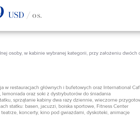
9
USD
/ os.
dnej osoby, w kabinie wybranej kategorii, przy założeniu dwóch
acja w restauracjach głównych i bufetowych oraz International Ca
 lemoniada oraz soki z dystrybutorów do śniadania
statku, sprzątanie kabiny dwa razy dziennie, wieczorne przygoto
ch statku: basen, jacuzzi, boiska sportowe, Fitness Center
teatrze, koncerty, kino pod gwiazdami, dyskoteki, animacje