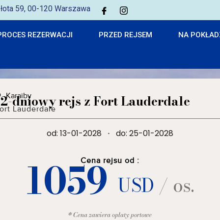
 Złota 59, 00-120 Warszawa
PROCES REZERWACJI
PRZED REJSEM
NA POKŁAD
Karaiby
12-dniowy rejs z Fort Lauderdale
ort Lauderdale
od: 13-01-2028
·
do: 25-01-2028
1059
Cena rejsu od :
USD
/ os.
* Cena zawiera opłaty portowe