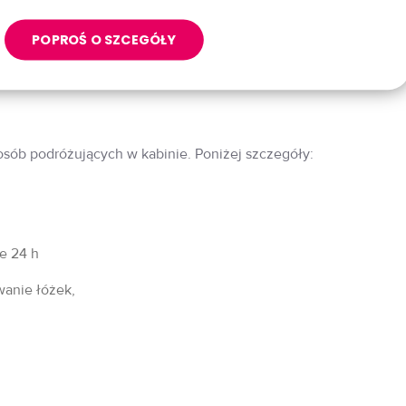
POPROŚ O SZCEGÓŁY
 osób podróżujących w kabinie. Poniżej szczegóły:
fe 24 h
wanie łóżek,