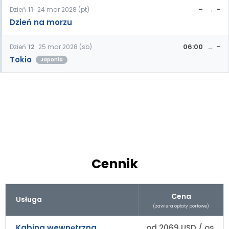
–
–
Dzień
11
24 mar 2028 (pt)
Dzień na morzu
06:00
–
Dzień
12
25 mar 2028 (sb)
Tokio
Japonia
Cennik
Cena
Usługa
(zawiera opłaty portowe)
Kabina wewnętrzna
od 2069 USD / os.