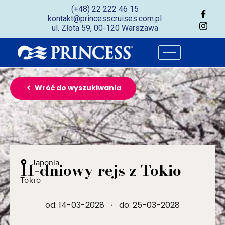
(+48) 22 222 46 15
kontakt@princesscruises.com.pl
ul. Złota 59, 00-120 Warszawa
Wróć do wyszukiwania
Japonia
11-dniowy rejs z Tokio
Tokio
od: 14-03-2028
·
do: 25-03-2028