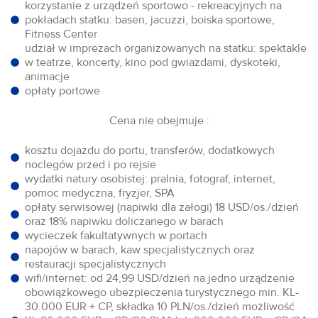
korzystanie z urządzeń sportowo - rekreacyjnych na
pokładach statku: basen, jacuzzi, boiska sportowe,
Fitness Center
udział w imprezach organizowanych na statku: spektakle
w teatrze, koncerty, kino pod gwiazdami, dyskoteki,
animacje
opłaty portowe
Cena nie obejmuje :
kosztu dojazdu do portu, transferów, dodatkowych
noclegów przed i po rejsie
wydatki natury osobistej: pralnia, fotograf, internet,
pomoc medyczna, fryzjer, SPA
opłaty serwisowej (napiwki dla załogi) 18 USD/os./dzień
oraz 18% napiwku doliczanego w barach
wycieczek fakultatywnych w portach
napojów w barach, kaw specjalistycznych oraz
restauracji specjalistycznych
wifi/internet: od 24,99 USD/dzień na jedno urządzenie
obowiązkowego ubezpieczenia turystycznego min. KL-
30.000 EUR + CP, składka 10 PLN/os./dzień możliwość