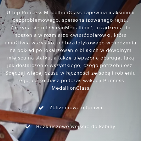
Urlop Princess MedallionClass zapewnia maksimum
bezproblemowego, spersonalizowanego rejsu.
Zaczyna się od OceanMedallion™, urządzenia do
noszenia w rozmiarze ćwierćdolarówki, które
umożliwia wszystko, od bezdotykowego wchodzenia
na pokład po lokalizowanie bliskich w dowolnym
miejscu na statku, a także ulepszoną obsługę, taką
jak dostarczenie wszystkiego, czego potrzebujesz.
Spędzaj więcej czasu w łączności ze sobą i robieniu
tego, co kochasz podczas wakacji Princess
MedallionClass
Zbliżeniowa odprawa
Bezkluczowe wejście do kabiny