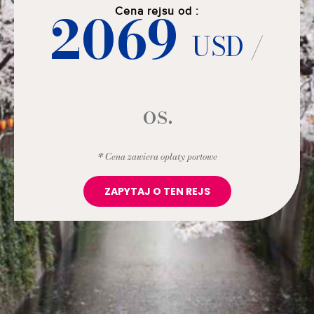
2069
Cena rejsu od :
USD
/
os.
* Cena zawiera opłaty portowe
ZAPYTAJ O TEN REJS