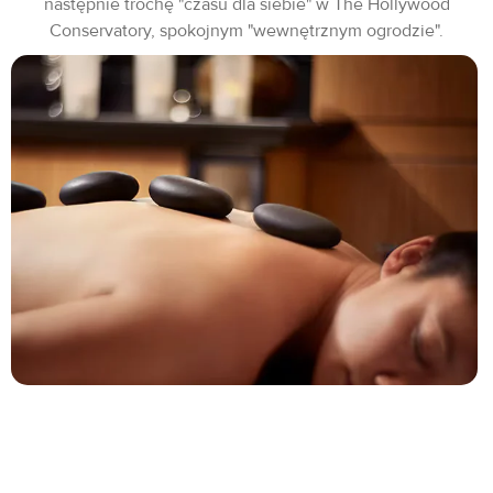
następnie trochę "czasu dla siebie" w The Hollywood
Conservatory, spokojnym "wewnętrznym ogrodzie".