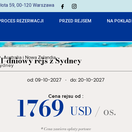
 Złota 59, 00-120 Warszawa
PROCES REZERWACJI
PRZED REJSEM
NA POKŁAD
Australia i Nowa Zelandia
11-dniowy rejs z Sydney
ydney
od: 09-10-2027
·
do: 20-10-2027
1769
Cena rejsu od :
USD
/ os.
* Cena zawiera opłaty portowe