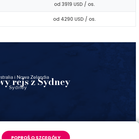
od 3919 USD / os.
od 4290 USD / os.
stralia i Nowa Zelandia
wy rejs z Sydney
Sydney
POPROŚ O SZCEGÓŁY