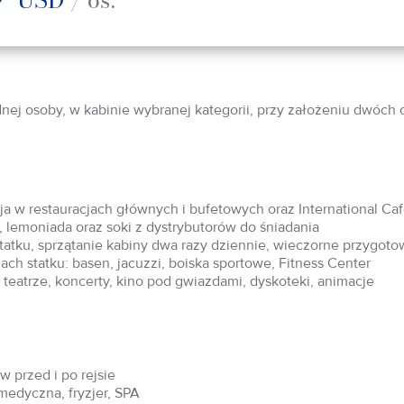
dnej osoby, w kabinie wybranej kategorii, przy założeniu dwóch
acja w restauracjach głównych i bufetowych oraz International Ca
 lemoniada oraz soki z dystrybutorów do śniadania
statku, sprzątanie kabiny dwa razy dziennie, wieczorne przygoto
ch statku: basen, jacuzzi, boiska sportowe, Fitness Center
teatrze, koncerty, kino pod gwiazdami, dyskoteki, animacje
 przed i po rejsie
 medyczna, fryzjer, SPA