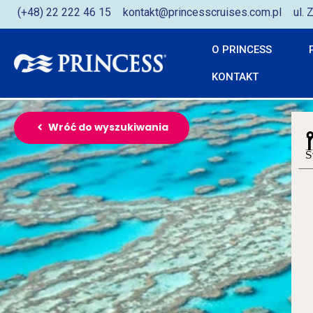
(+48) 22 222 46 15
kontakt@princesscruises.com.pl
ul.
O PRINCESS
KONTAKT
Wróć do wyszukiwania
S