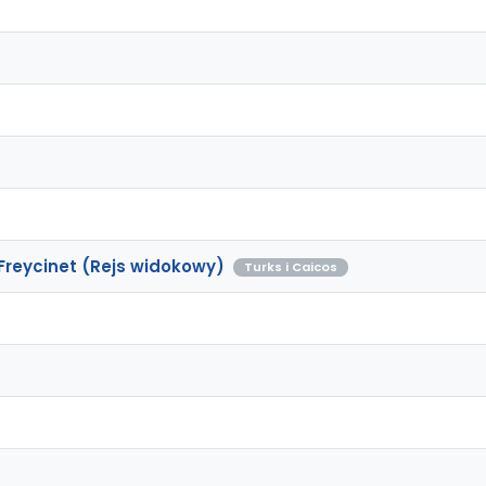
 Freycinet (Rejs widokowy)
Turks i Caicos