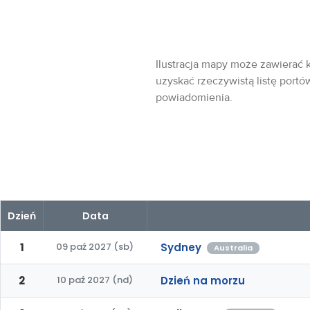
Ilustracja mapy może zawierać k
uzyskać rzeczywistą listę portó
powiadomienia.
Dzień
Data
1
09 paź 2027 (sb)
Sydney
Australia
2
10 paź 2027 (nd)
Dzień na morzu