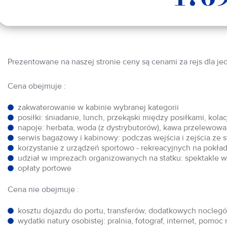
Prezentowane na naszej stronie ceny są cenami za rejs dla je
Cena obejmuje :
zakwaterowanie w kabinie wybranej kategorii
posiłki: śniadanie, lunch, przekąski między posiłkami, kol
napoje: herbata, woda (z dystrybutorów), kawa przelewowa,
serwis bagażowy i kabinowy: podczas wejścia i zejścia ze 
korzystanie z urządzeń sportowo - rekreacyjnych na pokłada
udział w imprezach organizowanych na statku: spektakle w 
opłaty portowe
Cena nie obejmuje :
kosztu dojazdu do portu, transferów, dodatkowych noclegów
wydatki natury osobistej: pralnia, fotograf, internet, pomoc