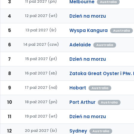
3
11 paź 2027 (pn)
Melbourne
Australia
4
12 paź 2027 (wt)
Dzień na morzu
5
13 paź 2027 (śr)
Wyspa Kangura
Australia
6
14 paź 2027 (czw)
Adelaide
Australia
7
15 paź 2027 (pt)
Dzień na morzu
8
16 paź 2027 (sb)
Zatoka Great Oyster i Płw.
9
17 paź 2027 (nd)
Hobart
Australia
10
18 paź 2027 (pn)
Port Arthur
Australia
11
19 paź 2027 (wt)
Dzień na morzu
12
20 paź 2027 (śr)
Sydney
Australia