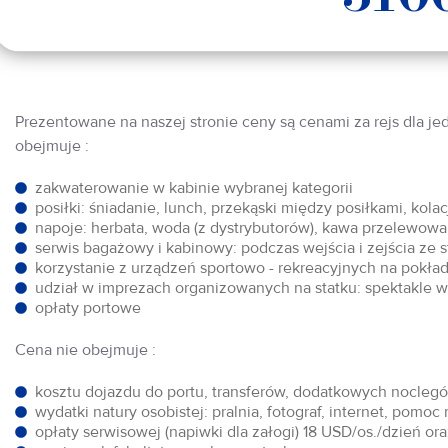
Prezentowane na naszej stronie ceny są cenami za rejs dla je
obejmuje :
zakwaterowanie w kabinie wybranej kategorii
posiłki: śniadanie, lunch, przekąski między posiłkami, kol
napoje: herbata, woda (z dystrybutorów), kawa przelewowa,
serwis bagażowy i kabinowy: podczas wejścia i zejścia ze 
korzystanie z urządzeń sportowo - rekreacyjnych na pokłada
udział w imprezach organizowanych na statku: spektakle w 
opłaty portowe
Cena nie obejmuje :
kosztu dojazdu do portu, transferów, dodatkowych noclegów
wydatki natury osobistej: pralnia, fotograf, internet, pomoc
opłaty serwisowej (napiwki dla załogi) 18 USD/os./dzień o