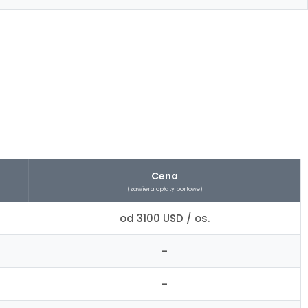
Cena
(zawiera opłaty portowe)
od 3100 USD / os.
–
–