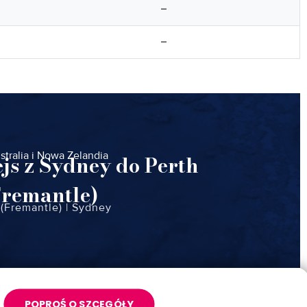
–
–
stralia i Nowa Zelandia
ejs z Sydney do Perth
Fremantle)
 (Fremantle)
|
Sydney
POPROŚ O SZCEGÓŁY