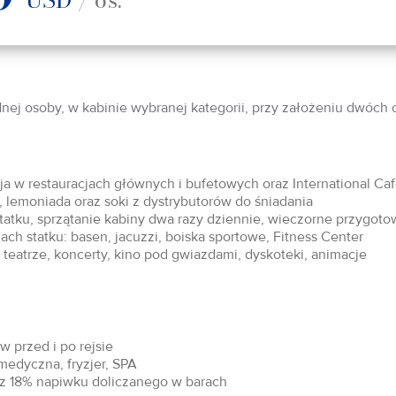
dnej osoby, w kabinie wybranej kategorii, przy założeniu dwóch
acja w restauracjach głównych i bufetowych oraz International Ca
 lemoniada oraz soki z dystrybutorów do śniadania
statku, sprzątanie kabiny dwa razy dziennie, wieczorne przygoto
ch statku: basen, jacuzzi, boiska sportowe, Fitness Center
teatrze, koncerty, kino pod gwiazdami, dyskoteki, animacje
 przed i po rejsie
 medyczna, fryzjer, SPA
raz 18% napiwku doliczanego w barach