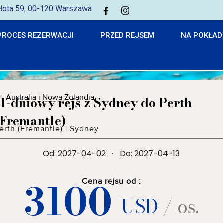
 Złota 59, 00-120 Warszawa
PROCES REZERWACJI
PRZED REJSEM
NA POKŁAD
Australia i Nowa Zelandia
11-dniowy rejs z Sydney do Perth
(Fremantle)
erth (Fremantle)
|
Sydney
Od: 2027-04-02
·
Do: 2027-04-13
3100
Cena rejsu od :
USD
/ os.