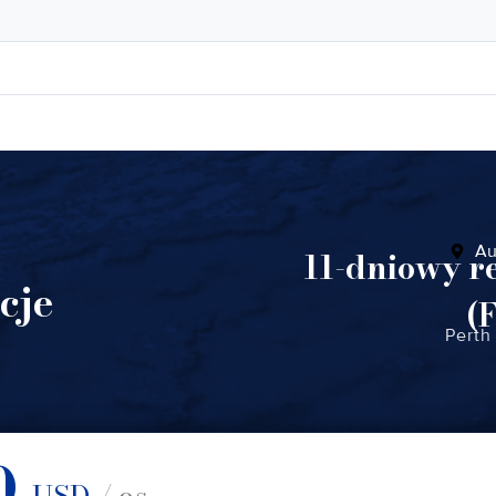
Au
11-dniowy r
cje
(
Perth
0
USD
/ os.