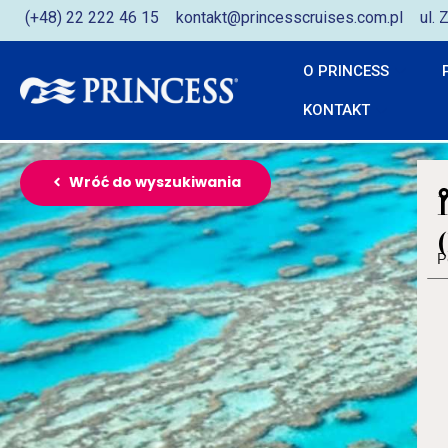
(+48) 22 222 46 15
kontakt@princesscruises.com.pl
ul.
O PRINCESS
KONTAKT
Wróć do wyszukiwania
P