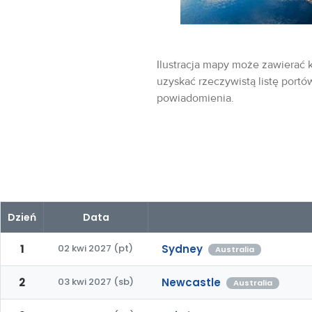
Ilustracja mapy może zawierać k
uzyskać rzeczywistą listę portó
powiadomienia.
Dzień
Data
1
02 kwi 2027 (pt)
Sydney
Australia
2
03 kwi 2027 (sb)
Newcastle
Australia