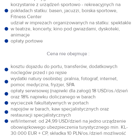
korzystanie z urządzeń sportowo - rekreacyjnych na
pokładach statku: basen, jacuzzi, boiska sportowe,
Fitness Center
udział w imprezach organizowanych na statku: spektakle
w teatrze, koncerty, kino pod gwiazdami, dyskoteki,
animacje
opłaty portowe
Cena nie obejmuje :
kosztu dojazdu do portu, transferów, dodatkowych
noclegów przed i po rejsie
wydatki natury osobistej: pralnia, fotograf, internet,
pomoc medyczna, fryzjer, SPA
opłaty serwisowej (napiwki dla załogi) 18 USD/os./dzień
oraz 18% napiwku doliczanego w barach
wycieczek fakultatywnych w portach
napojów w barach, kaw specjalistycznych oraz
restauracji specjalistycznych
wifi/internet: od 24,99 USD/dzień na jedno urządzenie
obowiązkowego ubezpieczenia turystycznego min. KL-
30.000 EUR + CP, składka 10 PLN/os./dzień możliwość