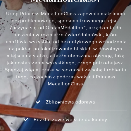
Urlop Princess MedallionClass zapewnia maksimum
bezproblemowego, spersonalizowanego rejsu.
Zaczyna się od OceanMedallion™, urządzenia do
noszenia w rozmiarze ćwierćdolarówki, które
umożliwia wszystko, od bezdotykowego wchodzenia
na pokład po lokalizowanie bliskich w dowolnym
miejscu na statku, a także ulepszoną obsługę, taką
jak dostarczenie wszystkiego, czego potrzebujesz.
Spędzaj więcej czasu w łączności ze sobą i robieniu
tego, co kochasz podczas wakacji Princess
MedallionClass
Zbliżeniowa odprawa
Bezkluczowe wejście do kabiny