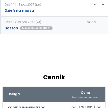
–
–
Dzień
11
18 paź 2027 (pn)
Dzień na morzu
07:00
–
Dzień
12
19 paź 2027 (wt)
Boston
Massachusetts (USA)
Cennik
Cena
Usługa
(zawiera opłaty portowe)
Kabina wewnętrzna
od 1179 USD / os.