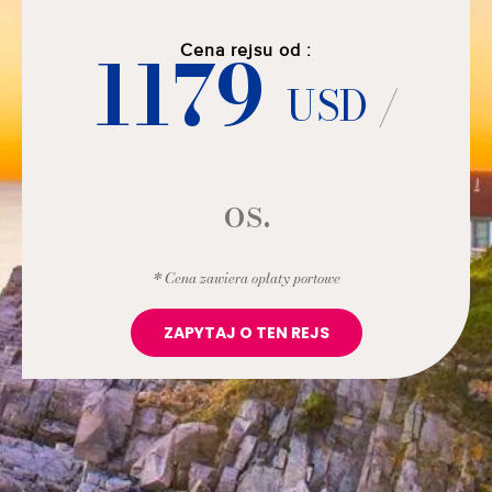
1179
Cena rejsu od :
USD
/
os.
* Cena zawiera opłaty portowe
ZAPYTAJ O TEN REJS