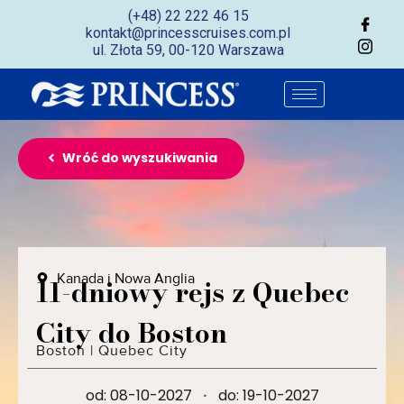
(+48) 22 222 46 15
kontakt@princesscruises.com.pl
ul. Złota 59, 00-120 Warszawa
Wróć do wyszukiwania
Kanada i Nowa Anglia
11-dniowy rejs z Quebec
City do Boston
Boston
|
Quebec City
od: 08-10-2027
·
do: 19-10-2027