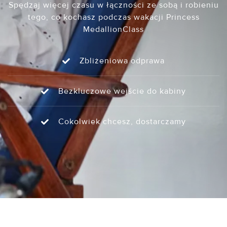
Spędzaj więcej czasu w łączności ze sobą i robieniu
tego, co kochasz podczas wakacji Princess
MedallionClass
Zbliżeniowa odprawa
Bezkluczowe wejście do kabiny
Cokolwiek chcesz, dostarczamy