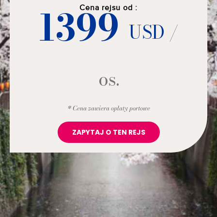
1399
Cena rejsu od :
USD
/
os.
* Cena zawiera opłaty portowe
ZAPYTAJ O TEN REJS