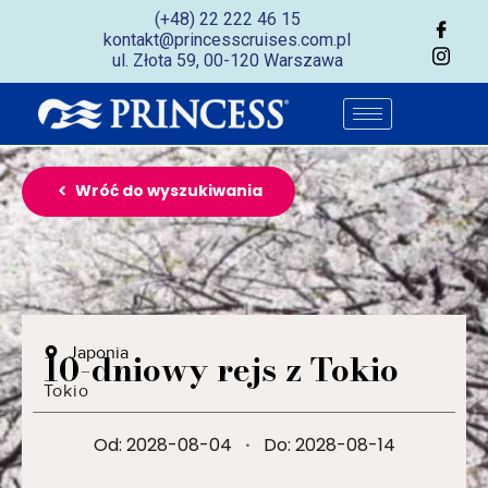
(+48) 22 222 46 15
kontakt@princesscruises.com.pl
ul. Złota 59, 00-120 Warszawa
Wróć do wyszukiwania
Japonia
10-dniowy rejs z Tokio
Tokio
Od: 2028-08-04
·
Do: 2028-08-14