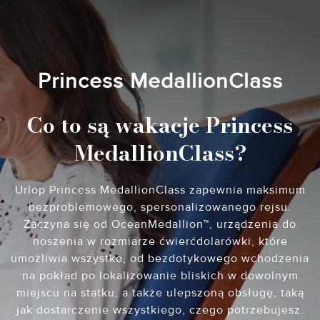
Princess MedallionClass
Co to są wakacje Princess
MedallionClass?
Urlop Princess MedallionClass zapewnia maksimum
bezproblemowego, spersonalizowanego rejsu.
Zaczyna się od OceanMedallion™, urządzenia do
noszenia w rozmiarze ćwierćdolarówki, które
umożliwia wszystko, od bezdotykowego wchodzenia
na pokład po lokalizowanie bliskich w dowolnym
miejscu na statku, a także ulepszoną obsługę, taką
jak dostarczenie wszystkiego, czego potrzebujesz.