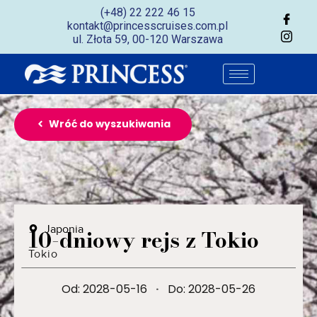
(+48) 22 222 46 15
kontakt@princesscruises.com.pl
ul. Złota 59, 00-120 Warszawa
Wróć do wyszukiwania
Japonia
10-dniowy rejs z Tokio
Tokio
Od: 2028-05-16
·
Do: 2028-05-26