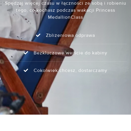
Spędzaj więcej czasu w łączności ze sobą i robieniu
tego, co kochasz podczas wakacji Princess
MedallionClass
Zbliżeniowa odprawa
Bezkluczowe wejście do kabiny
Cokolwiek chcesz, dostarczamy