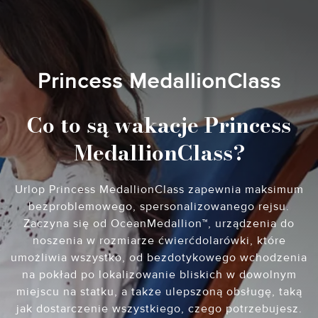
Princess MedallionClass
Co to są wakacje Princess
MedallionClass?
Urlop Princess MedallionClass zapewnia maksimum
bezproblemowego, spersonalizowanego rejsu.
Zaczyna się od OceanMedallion™, urządzenia do
noszenia w rozmiarze ćwierćdolarówki, które
umożliwia wszystko, od bezdotykowego wchodzenia
na pokład po lokalizowanie bliskich w dowolnym
miejscu na statku, a także ulepszoną obsługę, taką
jak dostarczenie wszystkiego, czego potrzebujesz.