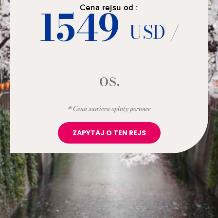
1549
Cena rejsu od :
USD
/
os.
* Cena zawiera opłaty portowe
ZAPYTAJ O TEN REJS