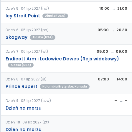
10:00
21:00
Dzień
5
04 lip 2027 (nd)
Icy Strait Point
Alaska (USA)
05:30
20:30
Dzień
6
05 lip 2027 (pn)
Skagway
Alaska (USA)
05:00
09:00
Dzień
7
06 lip 2027 (wt)
Endicott Arm i Lodowiec Dawes (Rejs widokowy)
Alaska (USA)
07:00
14:00
Dzień
8
07 lip 2027 (śr)
Prince Rupert
Kolumbia Brytyjska, Kanada
–
–
Dzień
9
08 lip 2027 (czw)
Dzień na morzu
–
–
Dzień
10
09 lip 2027 (pt)
Dzień na morzu