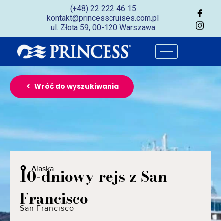
(+48) 22 222 46 15
kontakt@princesscruises.com.pl
ul. Złota 59, 00-120 Warszawa
Wróć do wyszukiwania
Alaska
10-dniowy rejs z San
Francisco
San Francisco