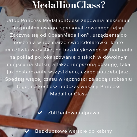
MedallionClass?
Urlop Princess MedallionClass zapewnia maksimum
bezproblemowego, spersonalizowanego rejsu.
Zaczyna się od OceanMedallion™, urządzenia do
noszenia w rozmiarze ćwierćdolarówki, które
umożliwia wszystko, od bezdotykowego wchodzenia
na pokład po lokalizowanie bliskich w dowolnym
miejscu na statku, a także ulepszoną obsługę, taką
jak dostarczenie wszystkiego, czego potrzebujesz.
Spędzaj więcej czasu w łączności ze sobą i robieniu
tego, co kochasz podczas wakacji Princess
MedallionClass
Zbliżeniowa odprawa
Bezkluczowe wejście do kabiny