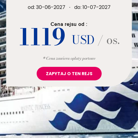
od: 30-06-2027
·
do: 10-07-2027
1119
Cena rejsu od :
USD
/ os.
* Cena zawiera opłaty portowe
ZAPYTAJ O TEN REJS