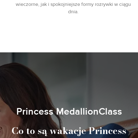
wieczorne, jak i spokojniejsze formy rozrywki w ciągu
dnia.
Princess MedallionClass
Co to są wakacje Princess