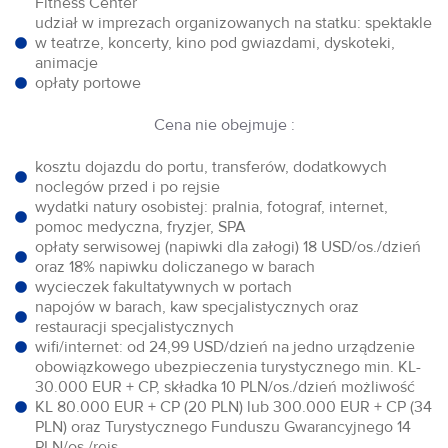
Fitness Center
udział w imprezach organizowanych na statku: spektakle
w teatrze, koncerty, kino pod gwiazdami, dyskoteki,
animacje
opłaty portowe
Cena nie obejmuje :
kosztu dojazdu do portu, transferów, dodatkowych
noclegów przed i po rejsie
wydatki natury osobistej: pralnia, fotograf, internet,
pomoc medyczna, fryzjer, SPA
opłaty serwisowej (napiwki dla załogi) 18 USD/os./dzień
oraz 18% napiwku doliczanego w barach
wycieczek fakultatywnych w portach
napojów w barach, kaw specjalistycznych oraz
restauracji specjalistycznych
wifi/internet: od 24,99 USD/dzień na jedno urządzenie
obowiązkowego ubezpieczenia turystycznego min. KL-
30.000 EUR + CP, składka 10 PLN/os./dzień możliwość
KL 80.000 EUR + CP (20 PLN) lub 300.000 EUR + CP (34
PLN) oraz Turystycznego Funduszu Gwarancyjnego 14
PLN/os./rejs