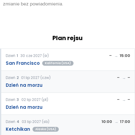
zmianie bez powiadomienia.
Plan rejsu
–
15:00
Dzień
1
30 cze 2027 (śr)
San Francisco
Kalifornia (USA)
–
–
Dzień
2
01 lip 2027 (czw)
Dzień na morzu
–
–
Dzień
3
02 lip 2027 (pt)
Dzień na morzu
10:00
17:00
Dzień
4
03 lip 2027 (sb)
Ketchikan
Alaska (USA)