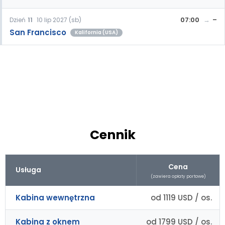
07:00
–
Dzień
11
10 lip 2027 (sb)
San Francisco
Kalifornia (USA)
Cennik
Cena
Usługa
(zawiera opłaty portowe)
Kabina wewnętrzna
od 1119 USD / os.
Kabina z oknem
od 1799 USD / os.