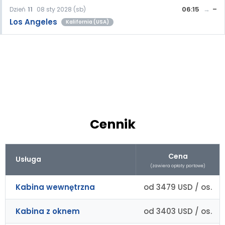
06:15
–
Dzień
11
08 sty 2028 (sb)
Los Angeles
Kalifornia (USA)
Cennik
Cena
Usługa
(zawiera opłaty portowe)
Kabina wewnętrzna
od 3479 USD / os.
Kabina z oknem
od 3403 USD / os.