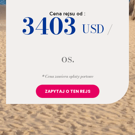
3403
Cena rejsu od :
USD
/
os.
* Cena zawiera opłaty portowe
ZAPYTAJ O TEN REJS