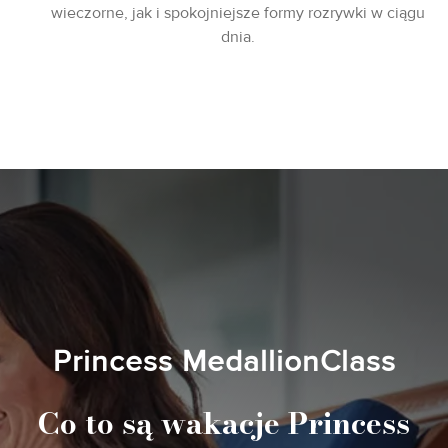
wieczorne, jak i spokojniejsze formy rozrywki w ciągu
dnia.
Princess MedallionClass
Co to są wakacje Princess