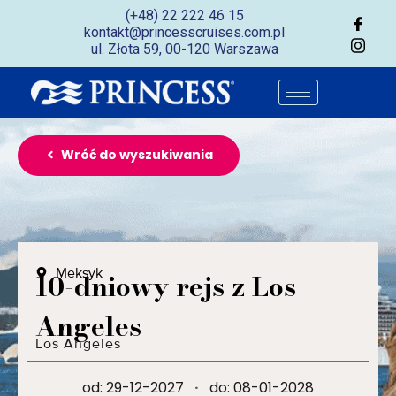
(+48) 22 222 46 15
kontakt@princesscruises.com.pl
ul. Złota 59, 00-120 Warszawa
Wróć do wyszukiwania
Meksyk
10-dniowy rejs z Los
Angeles
Los Angeles
od: 29-12-2027
·
do: 08-01-2028