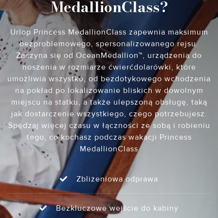
MedallionClass?
Urlop Princess MedallionClass zapewnia maksimum
bezproblemowego, spersonalizowanego rejsu.
Zaczyna się od OceanMedallion™, urządzenia do
noszenia w rozmiarze ćwierćdolarówki, które
umożliwia wszystko, od bezdotykowego wchodzenia
na pokład po lokalizowanie bliskich w dowolnym
miejscu na statku, a także ulepszoną obsługę, taką
jak dostarczenie wszystkiego, czego potrzebujesz.
Spędzaj więcej czasu w łączności ze sobą i robieniu
tego, co kochasz podczas wakacji Princess
MedallionClass
Zbliżeniowa odprawa
Bezkluczowe wejście do kabiny