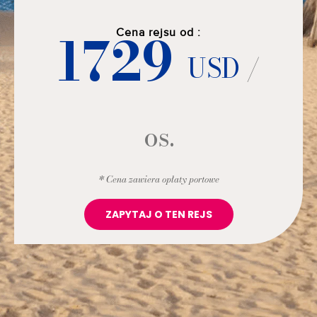
1729
Cena rejsu od :
USD
/
os.
* Cena zawiera opłaty portowe
ZAPYTAJ O TEN REJS