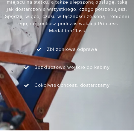
miejscu na statku, a także ulepszoną obsługę, taką
jak dostarczenie wszystkiego, czego potrzebujesz.
Spędzaj więcej czasu w łączności ze sobą i robieniu
tego, co kochasz podczas wakacji Princess
MedallionClass
Zbliżeniowa odprawa
Bezkluczowe wejście do kabiny
Cokolwiek chcesz, dostarczamy