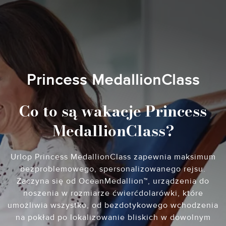
Princess MedallionClass
Co to są wakacje Princess
MedallionClass?
Urlop Princess MedallionClass zapewnia maksimum
bezproblemowego, spersonalizowanego rejsu.
Zaczyna się od OceanMedallion™, urządzenia do
noszenia w rozmiarze ćwierćdolarówki, które
umożliwia wszystko, od bezdotykowego wchodzenia
na pokład po lokalizowanie bliskich w dowolnym