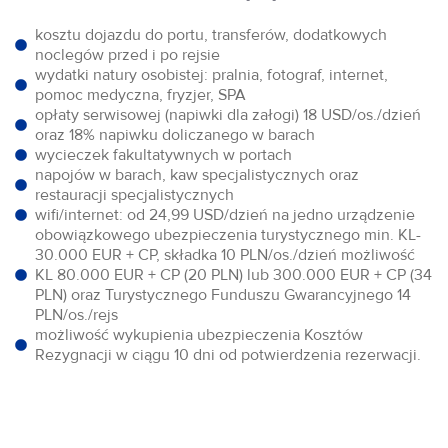
kosztu dojazdu do portu, transferów, dodatkowych
noclegów przed i po rejsie
wydatki natury osobistej: pralnia, fotograf, internet,
pomoc medyczna, fryzjer, SPA
opłaty serwisowej (napiwki dla załogi) 18 USD/os./dzień
oraz 18% napiwku doliczanego w barach
wycieczek fakultatywnych w portach
napojów w barach, kaw specjalistycznych oraz
restauracji specjalistycznych
wifi/internet: od 24,99 USD/dzień na jedno urządzenie
obowiązkowego ubezpieczenia turystycznego min. KL-
30.000 EUR + CP, składka 10 PLN/os./dzień możliwość
KL 80.000 EUR + CP (20 PLN) lub 300.000 EUR + CP (34
PLN) oraz Turystycznego Funduszu Gwarancyjnego 14
PLN/os./rejs
możliwość wykupienia ubezpieczenia Kosztów
Rezygnacji w ciągu 10 dni od potwierdzenia rezerwacji.