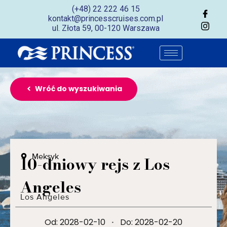
(+48) 22 222 46 15
kontakt@princesscruises.com.pl
ul. Złota 59, 00-120 Warszawa
Wróć do wyszukiwania
Meksyk
10-dniowy rejs z Los
Angeles
Los Angeles
Od: 2028-02-10
·
Do: 2028-02-20