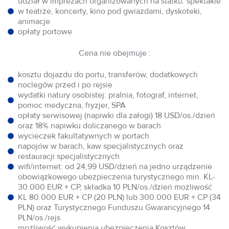
udział w imprezach organizowanych na statku: spektakle
w teatrze, koncerty, kino pod gwiazdami, dyskoteki,
animacje
opłaty portowe
Cena nie obejmuje :
kosztu dojazdu do portu, transferów, dodatkowych
noclegów przed i po rejsie
wydatki natury osobistej: pralnia, fotograf, internet,
pomoc medyczna, fryzjer, SPA
opłaty serwisowej (napiwki dla załogi) 18 USD/os./dzień
oraz 18% napiwku doliczanego w barach
wycieczek fakultatywnych w portach
napojów w barach, kaw specjalistycznych oraz
restauracji specjalistycznych
wifi/internet: od 24,99 USD/dzień na jedno urządzenie
obowiązkowego ubezpieczenia turystycznego min. KL-
30.000 EUR + CP, składka 10 PLN/os./dzień możliwość
KL 80.000 EUR + CP (20 PLN) lub 300.000 EUR + CP (34
PLN) oraz Turystycznego Funduszu Gwarancyjnego 14
PLN/os./rejs
możliwość wykupienia ubezpieczenia Kosztów