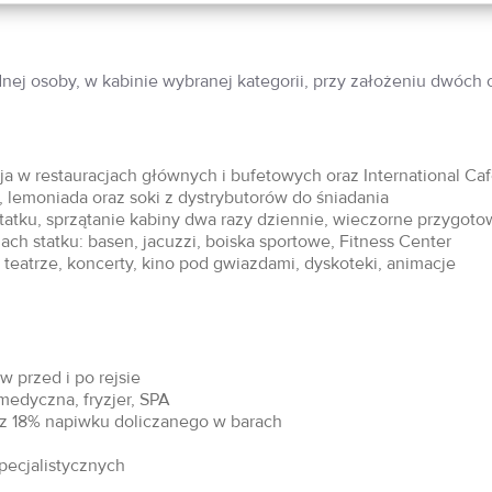
dnej osoby, w kabinie wybranej kategorii, przy założeniu dwóch
acja w restauracjach głównych i bufetowych oraz International Ca
 lemoniada oraz soki z dystrybutorów do śniadania
statku, sprzątanie kabiny dwa razy dziennie, wieczorne przygoto
ch statku: basen, jacuzzi, boiska sportowe, Fitness Center
teatrze, koncerty, kino pod gwiazdami, dyskoteki, animacje
 przed i po rejsie
 medyczna, fryzjer, SPA
raz 18% napiwku doliczanego w barach
specjalistycznych