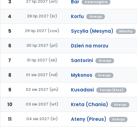
3
27 lip 2027 (wt)
Bar
Czarnogóra
4
28 lip 2027 (śr)
Korfu
Grecja
5
29 lip 2027 (czw)
Sycylia (Mesyna)
Włochy
6
30 lip 2027 (pt)
Dzień na morzu
7
31 lip 2027 (sb)
Santorini
Grecja
8
01 sie 2027 (nd)
Mykonos
Grecja
9
02 sie 2027 (pn)
Kusadasi
Turcja (Efez)
10
03 sie 2027 (wt)
Kreta (Chania)
Grecja
11
04 sie 2027 (śr)
Ateny (Pireus)
Grecja