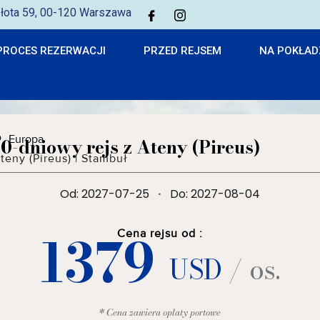
 Złota 59, 00-120 Warszawa
PROCES REZERWACJI
PRZED REJSEM
NA POKŁAD
Europa
10-dniowy rejs z Ateny (Pireus)
teny (Pireus)
|
Stambuł
Od: 2027-07-25
·
Do: 2027-08-04
1379
Cena rejsu od :
USD
/ os.
* Cena zawiera opłaty portowe