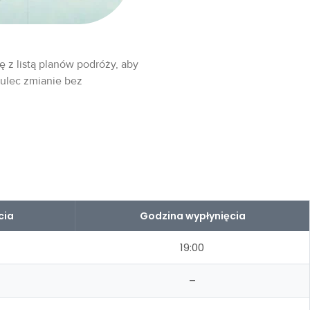
ę z listą planów podróży, aby
 ulec zmianie bez
cia
Godzina wypłynięcia
19:00
–