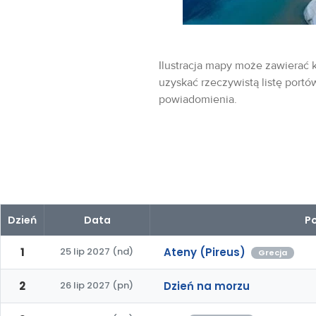
Ilustracja mapy może zawierać k
uzyskać rzeczywistą listę portó
powiadomienia.
Dzień
Data
Po
1
25 lip 2027 (nd)
Ateny (Pireus)
Grecja
2
26 lip 2027 (pn)
Dzień na morzu