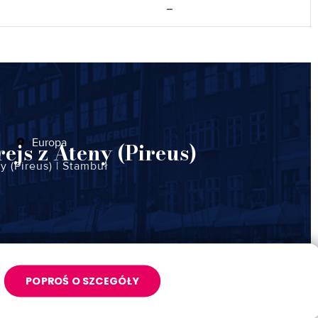
–
Europa
ejs z Ateny (Pireus)
y (Pireus)
|
Stambuł
POPROŚ O SZCEGÓŁY