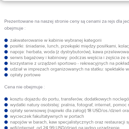
Prezentowane na naszej stronie ceny są cenami za rejs dla je
obejmuje :
zakwaterowanie w kabinie wybranej kategorii
posiłki: śniadanie, lunch, przekąski między posiłkami, kol
napoje: herbata, woda (z dystrybutorów), kawa przelewowa,
serwis bagażowy i kabinowy: podczas wejścia i zejścia ze 
korzystanie z urządzeń sportowo - rekreacyjnych na pokłada
udział w imprezach organizowanych na statku: spektakle w 
opłaty portowe
Cena nie obejmuje :
kosztu dojazdu do portu, transferów, dodatkowych noclegów
wydatki natury osobistej: pralnia, fotograf, internet, pomoc
opłaty serwisowej (napiwki dla załogi) 18 USD/os./dzień o
wycieczek fakultatywnych w portach
napojów w barach, kaw specjalistycznych oraz restauracji 
wifi/internet: od 24,99 USD/dzień na jedno urządzenie