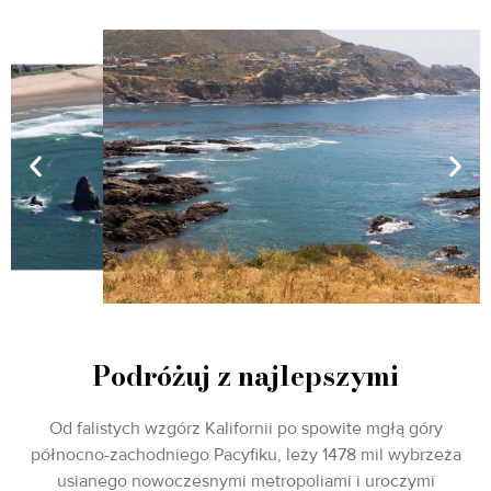
Udaj się na południe i zatańcz przy muzyce
mariachi na żywo w Riviera del Pacifico.
Odwiedź najstarszą winiarnię w Baja
California i ciesz się piękną pogodą
podczas degustacji win wytwarzanych z
niemal starożytnych winorośli. Skosztuj
wyśmienitych dań pod parasolami na plaży
i ciesz się specjalnościami dnia od
lokalnych sprzedawców ulicznych. Jeśli
chcesz zobaczyć jeden z największych
morskich gejzerów na świecie, odwiedź
malowniczy półwysep Punta Banda, gdzie
znajduje się La Bufadora.
Podróżuj z najlepszymi
Od falistych wzgórz Kalifornii po spowite mgłą góry
północno-zachodniego Pacyfiku, leży 1478 mil wybrzeża
usianego nowoczesnymi metropoliami i uroczymi