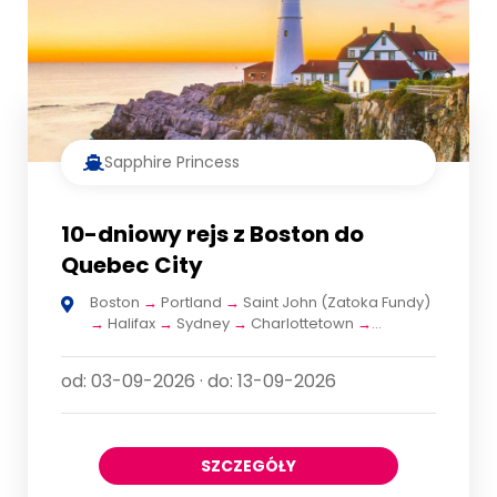
Sapphire Princess
10-dniowy rejs z Boston do
Quebec City
Boston
→
Portland
→
Saint John (Zatoka Fundy)
→
Halifax
→
Sydney
→
Charlottetown
→
Saguenay
→
Quebec City
od: 03-09-2026 · do: 13-09-2026
SZCZEGÓŁY