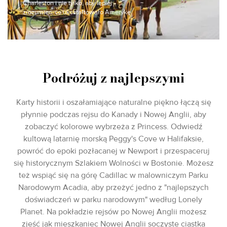
Charleston i nie tylko, aby lepiej
zrozumieć, co ukształtowało Amerykę.
Podróżuj z najlepszymi
Karty historii i oszałamiające naturalne piękno łączą się
płynnie podczas rejsu do Kanady i Nowej Anglii, aby
zobaczyć kolorowe wybrzeża z Princess. Odwiedź
kultową latarnię morską Peggy's Cove w Halifaksie,
powróć do epoki pozłacanej w Newport i przespaceruj
się historycznym Szlakiem Wolności w Bostonie. Możesz
też wspiąć się na górę Cadillac w malowniczym Parku
Narodowym Acadia, aby przeżyć jedno z "najlepszych
doświadczeń w parku narodowym" według Lonely
Planet. Na pokładzie rejsów po Nowej Anglii możesz
zjeść jak mieszkaniec Nowej Anglii soczyste ciastka