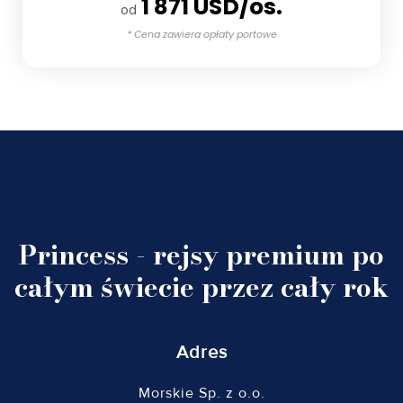
1 871 USD/os.
od
* Cena zawiera opłaty portowe
Princess - rejsy premium po
całym świecie przez cały rok
Adres
Morskie Sp. z o.o.