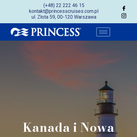
(+48) 22 222 46 15
kontakt@princesscruises.com.pl
ul. Złota 59, 00-120 Warszawa
Kanada i Nowa