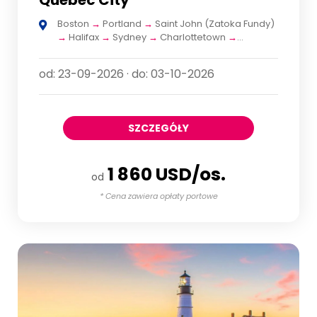
Quebec City
Boston
→
Portland
→
Saint John (Zatoka Fundy)
→
Halifax
→
Sydney
→
Charlottetown
→
Saguenay
→
Quebec City
od: 23-09-2026 · do: 03-10-2026
SZCZEGÓŁY
1 860 USD/os.
od
* Cena zawiera opłaty portowe