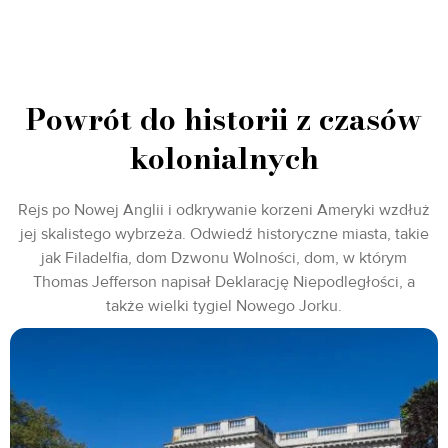
Powrót do historii z czasów
kolonialnych
Rejs po Nowej Anglii i odkrywanie korzeni Ameryki wzdłuż
jej skalistego wybrzeża. Odwiedź historyczne miasta, takie
jak Filadelfia, dom Dzwonu Wolności, dom, w którym
Thomas Jefferson napisał Deklarację Niepodległości, a
także wielki tygiel Nowego Jorku.