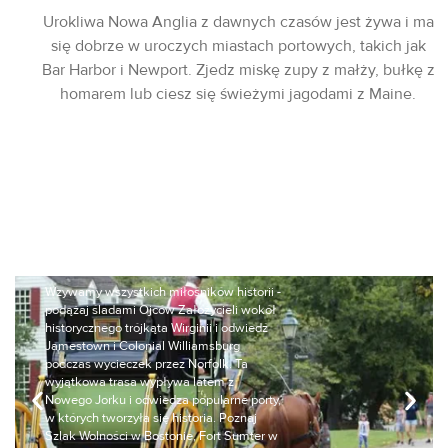
Urokliwa Nowa Anglia z dawnych czasów jest żywa i ma
się dobrze w uroczych miastach portowych, takich jak
Bar Harbor i Newport. Zjedz miskę zupy z małży, bułkę z
homarem lub ciesz się świeżymi jagodami z Maine.
Dziedzictwo
amerykańskie
Wzywamy wszystkich miłośników historii -
podążaj śladami Ojców Założycieli wokół
historycznego trójkąta Wirginii i odwiedź
Jamestown i Colonial Williamsburg
podczas wycieczek przez Norfolk. Ta
wyjątkowa trasa wypływa latem z
Nowego Jorku i odwiedza popularne porty,
w których tworzyła się historia. Poznaj
Szlak Wolności w Bostonie, Fort Sumter w