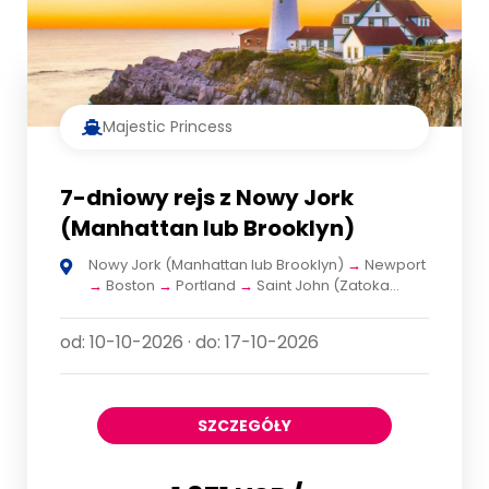
Majestic Princess
7-dniowy rejs z Nowy Jork
(Manhattan lub Brooklyn)
Nowy Jork (Manhattan lub Brooklyn)
→
Newport
→
Boston
→
Portland
→
Saint John (Zatoka
Fundy)
→
Halifax
→
Nowy Jork (Manhattan lub
Brooklyn)
od: 10-10-2026 · do: 17-10-2026
SZCZEGÓŁY