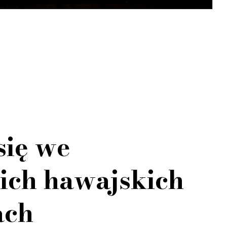
się we
ich hawajskich
ach