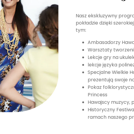
Nasz ekskluzywny program
pokładzie dzięki szerok
tym:
Ambasadorzy Hawaj
Warsztaty tworzenia
Lekcje gry na ukulel
lekcje języka poline
Specjalne Wielkie 
prezentują swoje n
Pokaz folklorystycz
Princess
Hawajscy muzycy, pr
Historyczny Festiw
ramach naszego pro