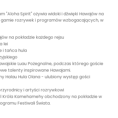
 "Aloha Spirit" ożywia widoki i dźwięki Hawajów na
iej gamie rozrywek i programów wzbogacających, w
ów na pokładzie każdego rejsu
 lei
e i tańca hula
zyjskiego
Hawajskie Luau Pożegnalne, podczas którego goście
owe talenty inspirowane Hawajami.
ny Halau Hula Olana - ulubiony występ gości
zyrodnicy i artyści rozrywkowi
al Króla Kamehamehy obchodzony na pokładzie w
gramu Festiwali Świata.