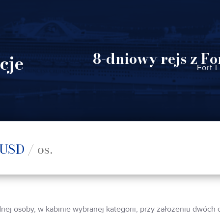
8-dniowy rejs z F
cje
Fort 
USD
/ os.
dnej osoby, w kabinie wybranej kategorii, przy założeniu dwóch