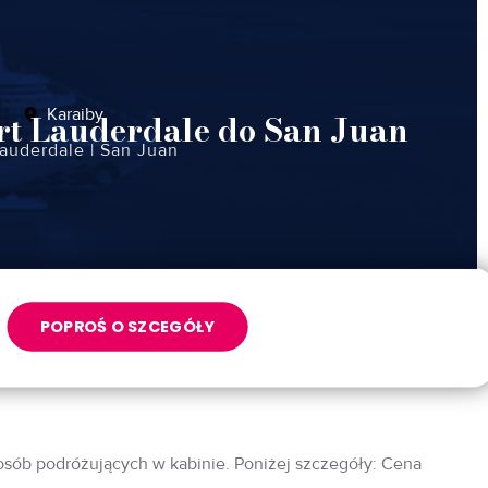
Karaiby
ort Lauderdale do San Juan
Lauderdale
|
San Juan
POPROŚ O SZCEGÓŁY
 osób podróżujących w kabinie. Poniżej szczegóły: Cena