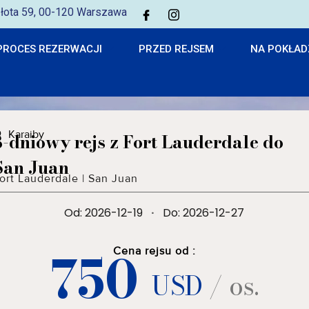
 Złota 59, 00-120 Warszawa
PROCES REZERWACJI
PRZED REJSEM
NA POKŁAD
Karaiby
8-dniowy rejs z Fort Lauderdale do
San Juan
ort Lauderdale
|
San Juan
Od: 2026-12-19
·
Do: 2026-12-27
750
Cena rejsu od :
USD
/ os.