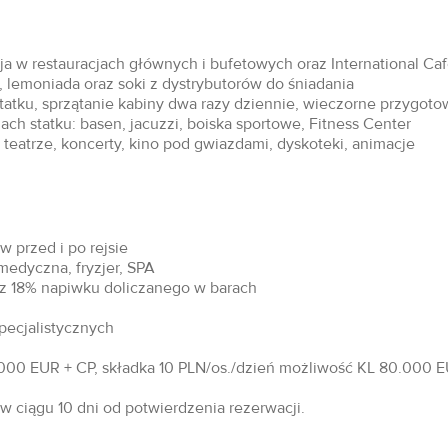
acja w restauracjach głównych i bufetowych oraz International Ca
 lemoniada oraz soki z dystrybutorów do śniadania
statku, sprzątanie kabiny dwa razy dziennie, wieczorne przygoto
ch statku: basen, jacuzzi, boiska sportowe, Fitness Center
teatrze, koncerty, kino pod gwiazdami, dyskoteki, animacje
 przed i po rejsie
 medyczna, fryzjer, SPA
raz 18% napiwku doliczanego w barach
specjalistycznych
00 EUR + CP, składka 10 PLN/os./dzień możliwość KL 80.000 EU
 ciągu 10 dni od potwierdzenia rezerwacji.