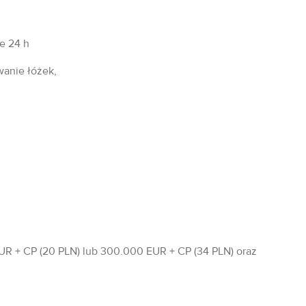
fe 24 h
wanie łóżek,
R + CP (20 PLN) lub 300.000 EUR + CP (34 PLN) oraz