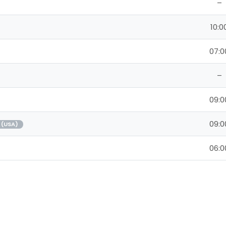
–
10:0
07:0
–
09:0
09:0
 (USA)
06:0