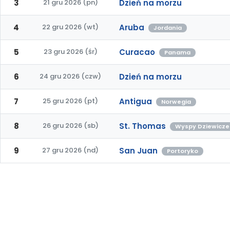
3
21 gru 2026 (pn)
Dzień na morzu
4
22 gru 2026 (wt)
Aruba
Jordania
5
23 gru 2026 (śr)
Curacao
Panama
6
24 gru 2026 (czw)
Dzień na morzu
7
25 gru 2026 (pt)
Antigua
Norwegia
8
26 gru 2026 (sb)
St. Thomas
Wyspy Dziewicze
9
27 gru 2026 (nd)
San Juan
Portoryko