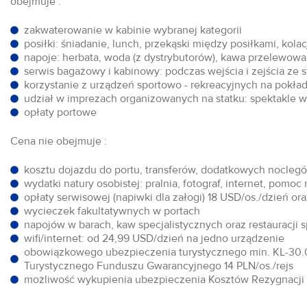
obejmuje :
zakwaterowanie w kabinie wybranej kategorii
posiłki: śniadanie, lunch, przekąski między posiłkami, kol
napoje: herbata, woda (z dystrybutorów), kawa przelewowa,
serwis bagażowy i kabinowy: podczas wejścia i zejścia ze 
korzystanie z urządzeń sportowo - rekreacyjnych na pokłada
udział w imprezach organizowanych na statku: spektakle w 
opłaty portowe
Cena nie obejmuje :
kosztu dojazdu do portu, transferów, dodatkowych noclegów
wydatki natury osobistej: pralnia, fotograf, internet, pomoc
opłaty serwisowej (napiwki dla załogi) 18 USD/os./dzień o
wycieczek fakultatywnych w portach
napojów w barach, kaw specjalistycznych oraz restauracji 
wifi/internet: od 24,99 USD/dzień na jedno urządzenie
obowiązkowego ubezpieczenia turystycznego min. KL-30.0
Turystycznego Funduszu Gwarancyjnego 14 PLN/os./rejs
możliwość wykupienia ubezpieczenia Kosztów Rezygnacji w