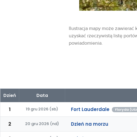
Ilustracja mapy może zawierać k
uzyskać rzeczywistą listę portó
powiadomienia.
Dzień
Data
1
19 gru 2026 (sb)
Fort Lauderdale
Floryda (US
2
20 gru 2026 (nd)
Dzień na morzu