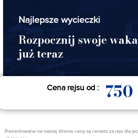
Najlepsze wycieczki
Rozpocznij swoje waka
już teraz
750
Cena rejsu od :
Prezentowane na naszej stronie ceny są cenami za rejs dla je